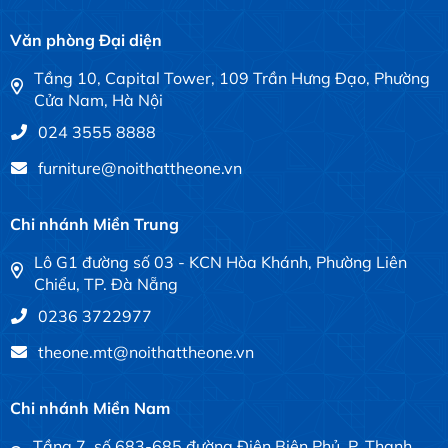
Văn phòng Đại diện
Tầng 10, Capital Tower, 109 Trần Hưng Đạo, Phường
Cửa Nam, Hà Nội
024 3555 8888
furniture@noithattheone.vn
Chi nhánh Miền Trung
Lô G1 đường số 03 - KCN Hòa Khánh, Phường Liên
Chiểu, TP. Đà Nẵng
0236 3722977
theone.mt@noithattheone.vn
Chi nhánh Miền Nam
Tầng 7, số 683-685 đường Điện Biên Phủ, P. Thạnh