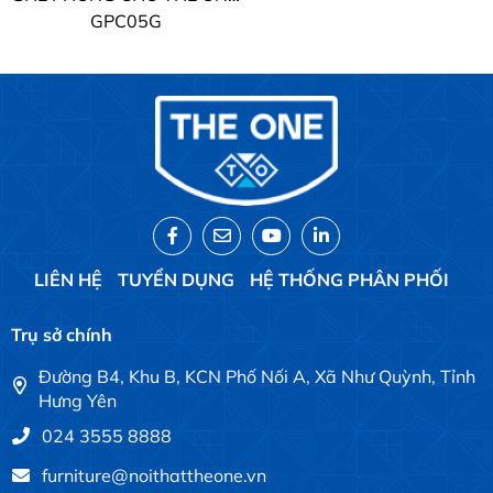
GPC05G
LIÊN HỆ
TUYỂN DỤNG
HỆ THỐNG PHÂN PHỐI
Trụ sở chính
Đường B4, Khu B, KCN Phố Nối A, Xã Như Quỳnh, Tỉnh
Hưng Yên
024 3555 8888
furniture@noithattheone.vn