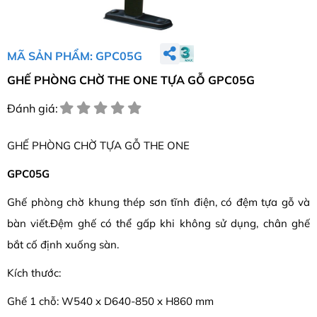
MÃ SẢN PHẨM: GPC05G
GHẾ PHÒNG CHỜ THE ONE TỰA GỖ GPC05G
Đánh giá:
GHẾ PHÒNG CHỜ TỰA GỖ THE ONE
GPC05G
Ghế phòng chờ khung thép sơn tĩnh điện, có đệm tựa gỗ và
bàn viết.Đệm ghế có thể gấp khi không sử dụng, chân ghế
bắt cố định xuống sàn.
Kích thước:
Ghế 1 chỗ: W540 x D640-850 x H860 mm