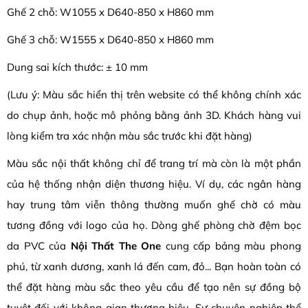
Ghế 2 chỗ: W1055 x D640-850 x H860 mm
Ghế 3 chỗ: W1555 x D640-850 x H860 mm
Dung sai kích thước: ± 10 mm
(Lưu ý: Màu sắc hiển thị trên website có thể không chính xác
do chụp ảnh, hoặc mô phỏng bằng ảnh 3D. Khách hàng vui
lòng kiểm tra xác nhận màu sắc trước khi đặt hàng)
Màu sắc nội thất không chỉ để trang trí mà còn là một phần
của hệ thống nhận diện thương hiệu. Ví dụ, các ngân hàng
hay trung tâm viễn thông thường muốn ghế chờ có màu
tương đồng với logo của họ. Dòng ghế phòng chờ đệm bọc
da PVC của
Nội Thất The One
cung cấp bảng màu phong
phú, từ xanh dương, xanh lá đến cam, đỏ... Bạn hoàn toàn có
thể đặt hàng màu sắc theo yêu cầu để tạo nên sự đồng bộ
tuyệt đối với không gian thương hiệu. Sự chuyên nghiệp thể