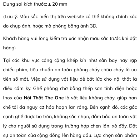
Dung sai kích thước: ± 20 mm
(Lưu ý: Màu sắc hiển thị trên website có thể không chính xác
do chụp ảnh, hoặc mô phỏng bằng ảnh 3D.
Khách hàng vui lòng kiểm tra xác nhận màu sắc trước khi đặt
hàng)
Tại các khu vực công cộng khép kín như sân bay hay rạp
chiếu phim, tiêu chuẩn an toàn phòng cháy chữa cháy là ưu
tiên số một. Việc sử dụng vật liệu dễ bắt lửa cho nội thất là
điều cấm kỵ. Ghế phòng chờ bằng thép sơn tĩnh điện hoặc
Inox của
Nội Thất The One
là vật liệu không cháy, giúp hạn
chế tối đa nguy cơ hỏa hoạn lan rộng. Bên cạnh đó, các góc
cạnh ghế được bo tròn, không sắc nhọn, đảm bảo an toàn vật
lý cho người sử dụng trong trường hợp chen lấn, xô đẩy. Đặt
sự an toàn của cộng đồng lên hàng đầu. Lựa chọn sản phẩm