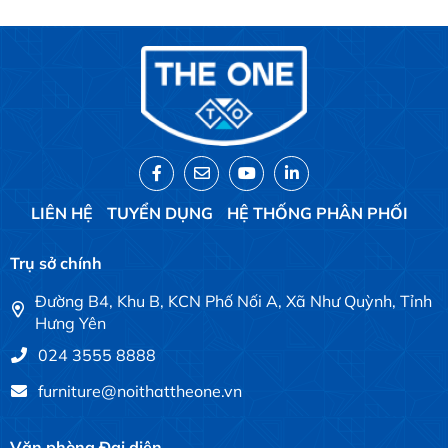
LIÊN HỆ
TUYỂN DỤNG
HỆ THỐNG PHÂN PHỐI
Trụ sở chính
Đường B4, Khu B, KCN Phố Nối A, Xã Như Quỳnh, Tỉnh
Hưng Yên
024 3555 8888
furniture@noithattheone.vn
Văn phòng Đại diện