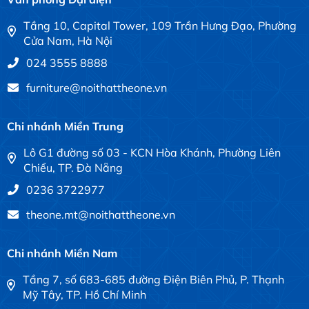
Tầng 10, Capital Tower, 109 Trần Hưng Đạo, Phường
Cửa Nam, Hà Nội
024 3555 8888
furniture@noithattheone.vn
Chi nhánh Miền Trung
Lô G1 đường số 03 - KCN Hòa Khánh, Phường Liên
Chiểu, TP. Đà Nẵng
0236 3722977
theone.mt@noithattheone.vn
Chi nhánh Miền Nam
Tầng 7, số 683-685 đường Điện Biên Phủ, P. Thạnh
Mỹ Tây, TP. Hồ Chí Minh