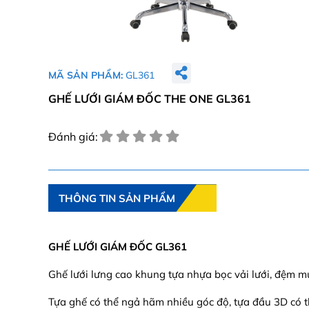
MÃ SẢN PHẨM:
GL361
GHẾ LƯỚI GIÁM ĐỐC THE ONE GL361
Đánh giá:
THÔNG TIN SẢN PHẨM
GHẾ LƯỚI GIÁM ĐỐC GL361
Ghế lưới lưng cao khung tựa nhựa bọc vải lưới, đệm mú
Tựa ghế có thể ngả hãm nhiều góc độ, tựa đầu 3D có thể