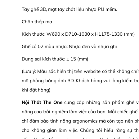
Tay ghế 3D, mặt tay chất liệu nhựa PU mềm.
Chân thép mạ
Kích thước: W690 x D710-1030 x H1175-1330 (mm)
Ghế có 02 màu nhựa: Nhựa đen và nhựa ghi
Dung sai kích thước: ± 15 (mm)
(Lưu ý: Màu sắc hiển thị trên website có thể không ch
mô phỏng bằng ảnh 3D. Khách hàng vui lòng kiểm tr
khi đặt hàng)
Nội Thất The One
cung cấp những sản phẩm ghế v
nâng cao trải nghiệm làm việc của bạn. Mỗi chiếc ghế đ
chỉ đảm bảo tính năng ergonomics mà còn tạo nên p
cho không gian làm việc. Chúng tôi hiểu rằng sự t