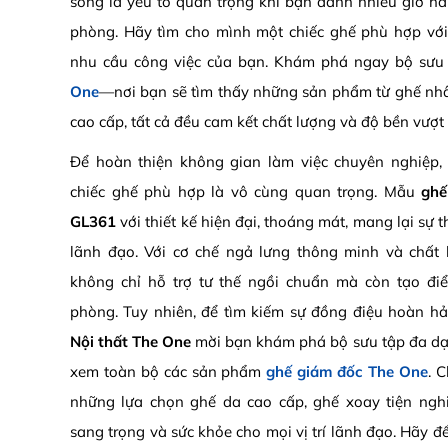
sống là yếu tố quan trọng khi bạn dành nhiều giờ hà
phòng. Hãy tìm cho mình một chiếc ghế phù hợp vớ
nhu cầu công việc của bạn. Khám phá ngay bộ sưu
One
—nơi bạn sẽ tìm thấy những sản phẩm từ ghế nhâ
cao cấp, tất cả đều cam kết chất lượng và độ bền vượt t
Để hoàn thiện không gian làm việc chuyên nghiệp, 
chiếc ghế phù hợp là vô cùng quan trọng. Mẫu
ghế
GL361
với thiết kế hiện đại, thoáng mát, mang lại sự 
lãnh đạo. Với cơ chế ngả lưng thông minh và chất 
không chỉ hỗ trợ tư thế ngồi chuẩn mà còn tạo đi
phòng. Tuy nhiên, để tìm kiếm sự đồng điệu hoàn hả
Nội thất The One
mời bạn khám phá bộ sưu tập đa dạ
xem toàn bộ các sản phẩm
ghế giám đốc The One
. 
những lựa chọn ghế da cao cấp, ghế xoay tiện ngh
sang trọng và sức khỏe cho mọi vị trí lãnh đạo. Hãy 