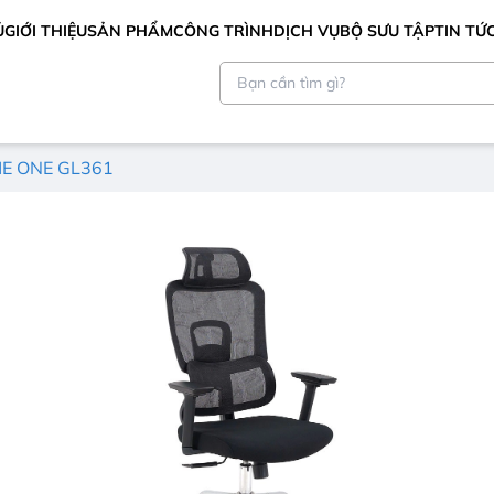
Ủ
GIỚI THIỆU
SẢN PHẨM
CÔNG TRÌNH
DỊCH VỤ
BỘ SƯU TẬP
TIN TỨ
HE ONE GL361