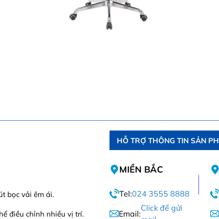
HỖ TRỢ THÔNG TIN SẢN P
MIỀN BẮC
Tel:
024 3555 8888
t bọc vải êm ái.
Click để gửi
Email:
 điều chỉnh nhiều vị trí.