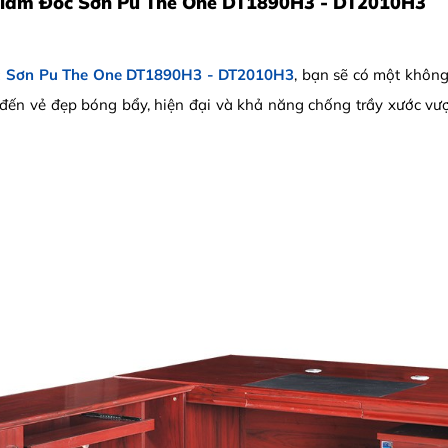
Giám Đốc Sơn Pu The One DT1890H3 - DT2010H3
c Sơn Pu The One DT1890H3 - DT2010H3
, bạn sẽ có một không
ến vẻ đẹp bóng bẩy, hiện đại và khả năng chống trầy xước vượt