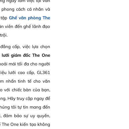
ng ngày làm việc tại văn
i phong cách cá nhân và
 tập
Ghế văn phòng The
n viên đến ghế lãnh đạo
rội.
đẳng cấp, việc lựa chọn
 lưới giám đốc The One
thoải mái tối đa cho người
liệu lưới cao cấp, GL361
ểm nhấn tinh tế cho văn
o với chiếc bàn của bạn,
ng. Hãy truy cập ngay để
Chúng tôi tự tin mang đến
i, đảm bảo sự uy quyền,
để The One kiến tạo không