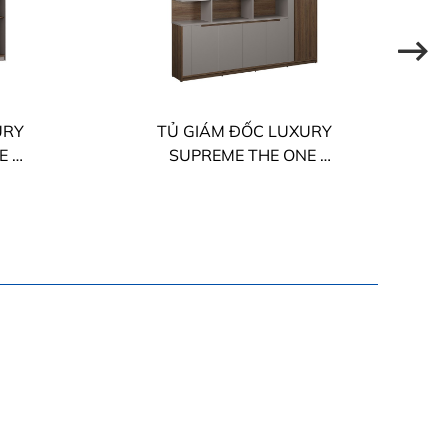
URY
TỦ GIÁM ĐỐC LUXURY
NE
SUPREME THE ONE
LUXT2420S6