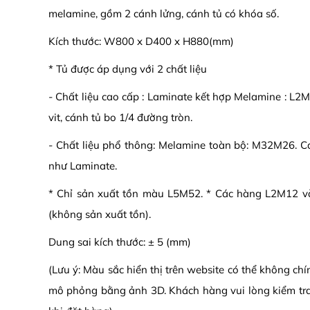
melamine, gồm 2 cánh lửng, cánh tủ có khóa số.
Kích thước: W800 x D400 x H880(mm)
* Tủ được áp dụng với 2 chất liệu
- Chất liệu cao cấp : Laminate kết hợp Melamine : L
vit, cánh tủ bo 1/4 đường tròn.
- Chất liệu phổ thông: Melamine toàn bộ: M32M26. 
như Laminate.
* Chỉ sản xuất tồn màu L5M52. * Các hàng L2M12 
(không sản xuất tồn).
Dung sai kích thước: ± 5 (mm)
(Lưu ý: Màu sắc hiển thị trên website có thể không ch
mô phỏng bằng ảnh 3D. Khách hàng vui lòng kiểm tr