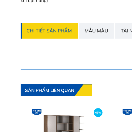
khi đặt hàng)
CHI TIẾT SẢN PHẨM
MẪU MÀU
TÀI 
SẢN PHẨM LIÊN QUAN