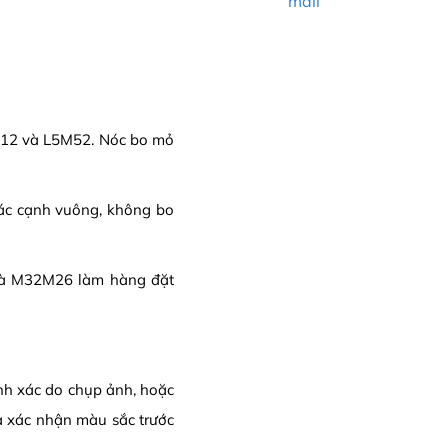
mail
2M12 và L5M52. Nóc bo mỏ
Các cạnh vuông, không bo
và M32M26 làm hàng đặt
ính xác do chụp ảnh, hoặc
a xác nhận màu sắc trước