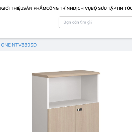
Ủ
GIỚI THIỆU
SẢN PHẨM
CÔNG TRÌNH
DỊCH VỤ
BỘ SƯU TẬP
TIN TỨ
E ONE NTV880SD