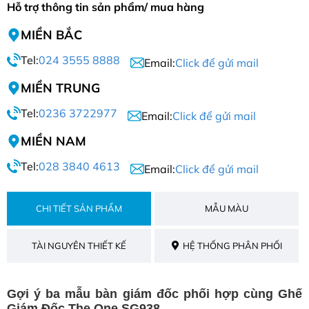
Hỗ trợ thông tin sản phẩm/ mua hàng
MIỀN BẮC
Tel:
024 3555 8888
Email:
Click để gửi mail
MIỀN TRUNG
Tel:
0236 3722977
Email:
Click để gửi mail
MIỀN NAM
Tel:
028 3840 4613
Email:
Click để gửi mail
CHI TIẾT SẢN PHẨM
MẪU MÀU
TÀI NGUYÊN THIẾT KẾ
HỆ THỐNG PHÂN PHỐI
Gợi ý ba mẫu bàn giám đốc phối hợp cùng Ghế
Giám Đốc The One SG938