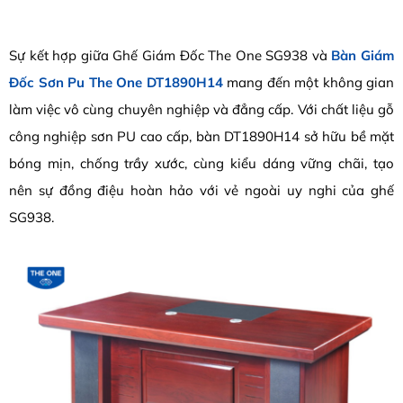
Sự kết hợp giữa Ghế Giám Đốc The One SG938 và
Bàn Giám
Đốc Sơn Pu The One DT1890H14
mang đến một không gian
làm việc vô cùng chuyên nghiệp và đẳng cấp. Với chất liệu gỗ
công nghiệp sơn PU cao cấp, bàn DT1890H14 sở hữu bề mặt
bóng mịn, chống trầy xước, cùng kiểu dáng vững chãi, tạo
nên sự đồng điệu hoàn hảo với vẻ ngoài uy nghi của ghế
SG938.