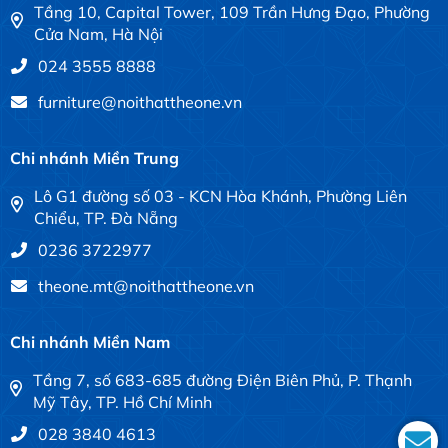
Tầng 10, Capital Tower, 109 Trần Hưng Đạo, Phường
Cửa Nam, Hà Nội
024 3555 8888
furniture@noithattheone.vn
Chi nhánh Miền Trung
Lô G1 đường số 03 - KCN Hòa Khánh, Phường Liên
Chiểu, TP. Đà Nẵng
0236 3722977
theone.mt@noithattheone.vn
Chi nhánh Miền Nam
Tầng 7, số 683-685 đường Điện Biên Phủ, P. Thạnh
Mỹ Tây, TP. Hồ Chí Minh
028 3840 4613