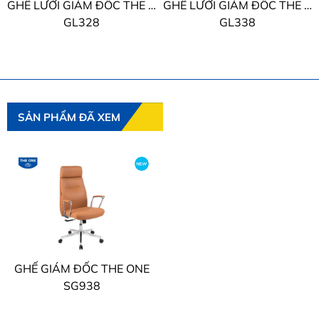
 ONE
GHẾ LƯỚI GIÁM ĐỐC THE ONE
GHẾ GIÁM ĐỐC THE ONE
GL338
TQ02
SẢN PHẨM ĐÃ XEM
GHẾ GIÁM ĐỐC THE ONE
SG938