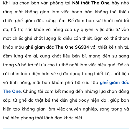
Khi lựa chọn bàn văn phòng tại
Nội thất The One
, hãy nhớ
rằng một không gian làm việc hoàn hảo không thể thiếu
chiếc ghế giám đốc xứng tầm. Để đảm bảo sự thoải mái tối
đa, hỗ trợ sức khỏe và nâng cao uy quyền, việc đầu tư vào
một chiếc ghế chất lượng là điều cần thiết. Bạn có thể tham
khảo mẫu
ghế giám đốc The One SG934
với thiết kế tinh tế,
đệm lưng êm ái, cùng chất liệu bền bỉ, mang đến sự sang
trọng và hỗ trợ tối ưu cho tư thế ngồi làm việc hiệu quả. Để có
cái nhìn toàn diện hơn về sự đa dạng trong thiết kế, chất liệu
và tính năng, mời bạn khám phá bộ sưu tập
ghế giám đốc
The One
.
Chúng tôi cam kết mang đến những lựa chọn đẳng
cấp, từ ghế da thật bề thế đến ghế xoay hiện đại, giúp bạn
kiến tạo không gian làm việc chuyên nghiệp, sang trọng và
thể hiện phong thái lãnh đạo khác biệt.