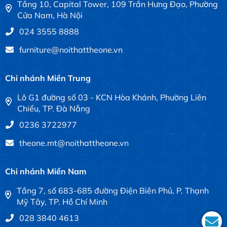
Tầng 10, Capital Tower, 109 Trần Hưng Đạo, Phường
Cửa Nam, Hà Nội
024 3555 8888
furniture@noithattheone.vn
Chi nhánh Miền Trung
Lô G1 đường số 03 - KCN Hòa Khánh, Phường Liên
Chiểu, TP. Đà Nẵng
0236 3722977
theone.mt@noithattheone.vn
Chi nhánh Miền Nam
Tầng 7, số 683-685 đường Điện Biên Phủ, P. Thạnh
Mỹ Tây, TP. Hồ Chí Minh
028 3840 4613