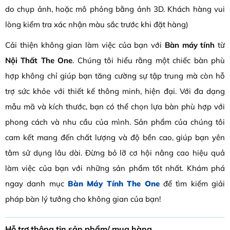
do chụp ảnh, hoặc mô phỏng bằng ảnh 3D. Khách hàng vui
lòng kiểm tra xác nhận màu sắc trước khi đặt hàng)
Cải thiện không gian làm việc của bạn với
Bàn máy tính
từ
Nội Thất The One
. Chúng tôi hiểu rằng một chiếc bàn phù
hợp không chỉ giúp bạn tăng cường sự tập trung mà còn hỗ
trợ sức khỏe với thiết kế thông minh, hiện đại. Với đa dạng
mẫu mã và kích thước, bạn có thể chọn lựa bàn phù hợp với
phong cách và nhu cầu của mình. Sản phẩm của chúng tôi
cam kết mang đến chất lượng và độ bền cao, giúp bạn yên
tâm sử dụng lâu dài. Đừng bỏ lỡ cơ hội nâng cao hiệu quả
làm việc của bạn với những sản phẩm tốt nhất. Khám phá
ngay danh mục
Bàn Máy Tính The One
để tìm kiếm giải
pháp bàn lý tưởng cho không gian của bạn!
Hỗ trợ thông tin sản phẩm/ mua hàng