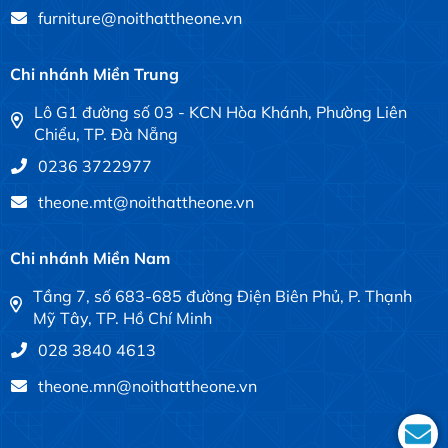
furniture@noithattheone.vn
Chi nhánh Miền Trung
Lô G1 đường số 03 - KCN Hòa Khánh, Phường Liên
Chiểu, TP. Đà Nẵng
0236 3722977
theone.mt@noithattheone.vn
Chi nhánh Miền Nam
Tầng 7, số 683-685 đường Điện Biên Phủ, P. Thạnh
Mỹ Tây, TP. Hồ Chí Minh
028 3840 4613
theone.mn@noithattheone.vn