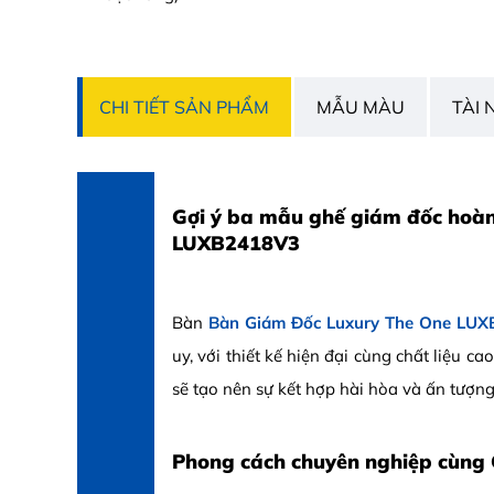
CHI TIẾT SẢN PHẨM
MẪU MÀU
TÀI 
Gợi ý ba mẫu ghế giám đốc hoà
LUXB2418V3
Bàn
Bàn Giám Đốc Luxury The One LU
uy, với thiết kế hiện đại cùng chất liệu 
sẽ tạo nên sự kết hợp hài hòa và ấn tượng
Phong cách chuyên nghiệp cùng