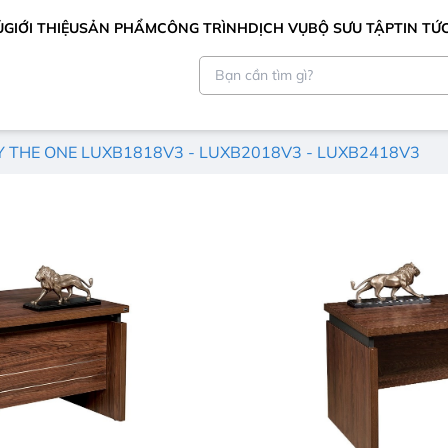
Ủ
GIỚI THIỆU
SẢN PHẨM
CÔNG TRÌNH
DỊCH VỤ
BỘ SƯU TẬP
TIN TỨ
 THE ONE LUXB1818V3 - LUXB2018V3 - LUXB2418V3