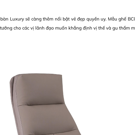
, bàn Luxury sẽ càng thêm nổi bật vẻ đẹp quyền uy. Mẫu ghế BC04
 tưởng cho các vị lãnh đạo muốn khẳng định vị thế và gu thẩm m