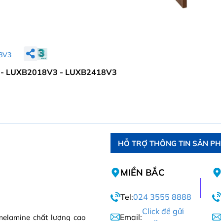
8V3
- LUXB2018V3 - LUXB2418V3
HỖ TRỢ THÔNG TIN SẢN P
MIỀN BẮC
Tel:
024 3555 8888
Click để gửi
Email:
melamine chất lượng cao