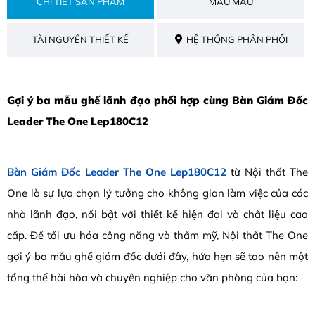
CHI TIẾT SẢN PHẨM
MẪU MÀU
TÀI NGUYÊN THIẾT KẾ
HỆ THỐNG PHÂN PHỐI
Gợi ý ba mẫu ghế lãnh đạo phối hợp cùng Bàn Giám Đốc
Leader The One Lep180C12
Bàn Giám Đốc Leader The One Lep180C12
từ Nội thất The
One là sự lựa chọn lý tưởng cho không gian làm việc của các
nhà lãnh đạo, nổi bật với thiết kế hiện đại và chất liệu cao
cấp. Để tối ưu hóa công năng và thẩm mỹ, Nội thất The One
gợi ý ba mẫu ghế giám đốc dưới đây, hứa hẹn sẽ tạo nên một
tổng thể hài hòa và chuyên nghiệp cho văn phòng của bạn: