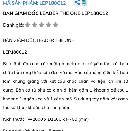
MÃ SẢN PHẨM: LEP180C12
BÀN GIÁM ĐỐC LEADER THE ONE LEP180C12
Đánh giá:
BÀN GIÁM ĐỐC LEADER THE ONE
LEP180C12
Bàn lãnh đạo cao cấp mặt gỗ meleamin, có yếm tôn, kết hợp
chân bàn ống thép sơn đen và mạ. Bàn có máng điện kết hợp
làm khung giằng với kết cấu chắc chắn và tiện ích khi sử
dụng. Bàn có tủ phụ cố định đi kèm gồm 1 khoang để cpu,1
khoang 1 ngăn kéo và 1 cánh mở. Sử dụng tay nắm vát cạnh
tạo sự khỏe khoắn cho sản phẩm.
Kích thước: W2000 x D1600 x H750 (mm)
Dung sai kích thước: ± 5 (mm)