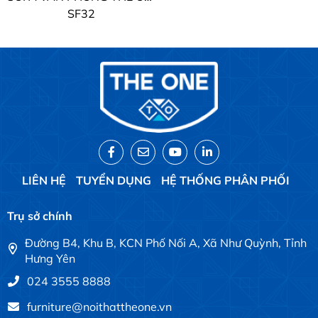
SF32
LIÊN HỆ
TUYỂN DỤNG
HỆ THỐNG PHÂN PHỐI
Trụ sở chính
Đường B4, Khu B, KCN Phố Nối A, Xã Như Quỳnh, Tỉnh
Hưng Yên
024 3555 8888
furniture@noithattheone.vn