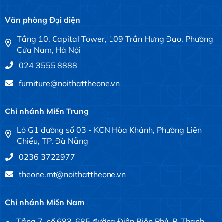
Văn phòng Đại diện
Tầng 10, Capital Tower, 109 Trần Hưng Đạo, Phường
Cửa Nam, Hà Nội
024 3555 8888
furniture@noithattheone.vn
Chi nhánh Miền Trung
Lô G1 đường số 03 - KCN Hòa Khánh, Phường Liên
Chiểu, TP. Đà Nẵng
0236 3722977
theone.mt@noithattheone.vn
Chi nhánh Miền Nam
Tầng 7, số 683-685 đường Điện Biên Phủ, P. Thạnh