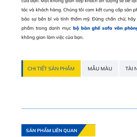
của bạn. Một không gian tiếp khách ấn tượng sẽ để lại
tác và khách hàng. Chúng tôi cam kết cung cấp sản 
bảo sự bền bỉ và tính thẩm mỹ. Đừng chần chừ, hã
phẩm trong danh mục
bộ bàn ghế sofa văn phòn
không gian làm việc của bạn.
CHI TIẾT SẢN PHẨM
MẪU MÀU
TÀI 
SẢN PHẨM LIÊN QUAN