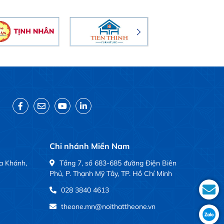
Chi nhánh Miền Nam
a Khánh,
Tầng 7, số 683-685 đường Điện Biên
Phủ, P. Thạnh Mỹ Tây, TP. Hồ Chí Minh
028 3840 4613
theone.mn@noithattheone.vn