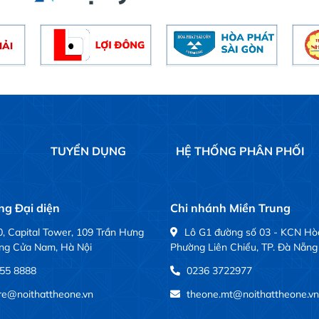
Ệ
TUYỂN DỤNG
HỆ THỐNG PHÂN PHỐI
g Đại diện
Chi nhánh Miền Trung
, Capital Tower, 109 Trần Hưng
Lô G1 đường số 03 - KCN Hò
ng Cửa Nam, Hà Nội
Phường Liên Chiểu, TP. Đà Nẵng
55 8888
0236 3722977
ure@noithattheone.vn
theone.mt@noithattheone.vn