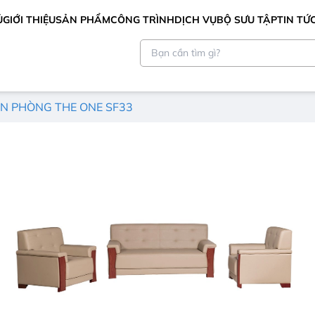
Ủ
GIỚI THIỆU
SẢN PHẨM
CÔNG TRÌNH
DỊCH VỤ
BỘ SƯU TẬP
TIN TỨ
N PHÒNG THE ONE SF33