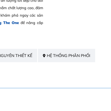
 ấn tượng tốt đẹp cho đối
phẩm chất lượng cao, đảm
y khám phá ngay các sản
g The One
để nâng cấp
NGUYÊN THIẾT KẾ
HỆ THỐNG PHÂN PHỐI