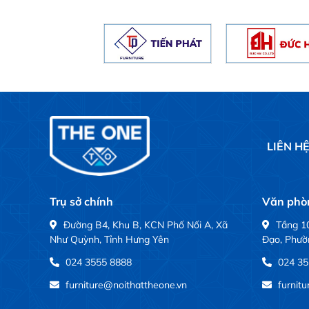
LIÊN H
Trụ sở chính
Văn phòn
Đường B4, Khu B, KCN Phố Nối A, Xã
Tầng 10
Như Quỳnh, Tỉnh Hưng Yên
Đạo, Phườ
024 3555 8888
024 35
furniture@noithattheone.vn
furnit