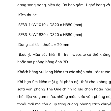
dáng sang trọng, hiện đại Bộ bao gồm: 1 ghế bằng và
Kích thước :
SF33-1: W1010 x D820 x H880 (mm)
SF33-3: W1830 x D820 x H880 (mm)
Dung sai kích thước: ± 20 mm
(Lưu ý: Màu sắc hiển thị trên website có thể khôn
hoặc mô phỏng bằng ảnh 3D.
Khách hàng vui lòng kiểm tra xác nhận màu sắc trước 
Khi bạn tìm kiếm một giải pháp nội thất cho không g
sofa văn phòng The One chính là lựa chọn hoàn hảo
chất liệu và gam màu, những mẫu sofa văn phòng nà
thoải mái mà còn giúp tăng cường phong cách chuy