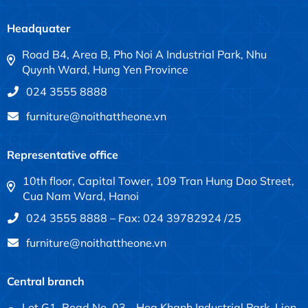
Headquater
Road B4, Area B, Pho Noi A Industrial Park, Nhu
Quynh Ward, Hung Yen Province
024 3555 8888
furniture@noithattheone.vn
Representative office
10th floor, Capital Tower, 109 Tran Hung Dao Street,
Cua Nam Ward, Hanoi
024 3555 8888 – Fax: 024 39782924 /25
furniture@noithattheone.vn
Central branch
Lot G1, Road No. 03 - Hoa Khanh Industrial Park, Lien