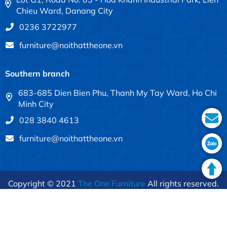
Chieu Ward, Danang City
0236 3722977
furniture@noithattheone.vn
Southern branch
683-685 Dien Bien Phu, Thanh My Tay Ward, Ho Chi
Minh City
028 3840 4613
furniture@noithattheone.vn
Copyright © 2021
The One Furniture
All rights reserved.
Terms of use
Privacy policy