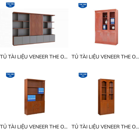
Tủ sắt an toàn
Tủ thư viện di động
Tủ sắt locker để đồ
Tủ sắt gia đình
Tủ treo chìa khóa
Giá sắt để tài liệu
TỦ TÀI LIỆU VENEER THE ONE DC3020VM20
TỦ TÀI LIỆU VENEER THE ONE DC1350V9 - DC1350VM9
TỦ TÀI LIỆU VENEER THE ONE DC1240V9 - DC1240VM9
TỦ TÀI LIỆU VENEER THE ONE DC940V9 - DC940VM9