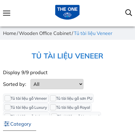
Home
Wooden Office Cabinet
Tủ tài liệu Veneer
TỦ TÀI LIỆU VENEER
Display 9/9 product
Sorted by:
Tủ tài liệu gỗ Veneer
Tủ tài liệu gỗ sơn PU
Tủ tài liệu gỗ Luxury
Tủ tài liệu gỗ Royal
Tủ tài liệu gỗ Athena
Tủ tài liệu gỗ Newtrend
Category
Tủ tài liệu gỗ SV
Tủ tài liệu gỗ HP
Tủ sắt để tài liệu
Tủ sắt gấp gọn
Tủ sắt ghép khối
Tủ sắt để File