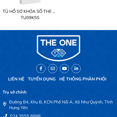
TỦ HỒ SƠ KHÓA SỐ THE ONE
TU09K5S
LIÊN HỆ
TUYỂN DỤNG
HỆ THỐNG PHÂN PHỐI
Trụ sở chính
Đường B4, Khu B, KCN Phố Nối A, Xã Như Quỳnh, Tỉnh
Hưng Yên
024 3555 8888