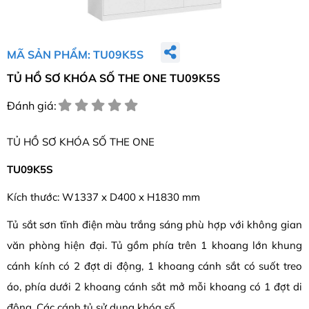
MÃ SẢN PHẨM: TU09K5S
TỦ HỒ SƠ KHÓA SỐ THE ONE TU09K5S
Đánh giá:
TỦ HỒ SƠ KHÓA SỐ THE ONE
TU09K5S
Kích thước: W1337 x D400 x H1830 mm
Tủ sắt sơn tĩnh điện màu trắng sáng phù hợp với không gian
văn phòng hiện đại. Tủ gồm phía trên 1 khoang lớn khung
cánh kính có 2 đợt di động, 1 khoang cánh sắt có suốt treo
áo, phía dưới 2 khoang cánh sắt mở mỗi khoang có 1 đợt di
động. Các cánh tủ sử dụng khóa số.