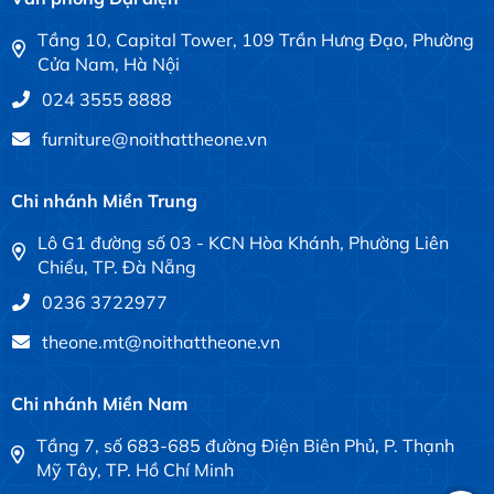
Tầng 10, Capital Tower, 109 Trần Hưng Đạo, Phường
Cửa Nam, Hà Nội
024 3555 8888
furniture@noithattheone.vn
Chi nhánh Miền Trung
Lô G1 đường số 03 - KCN Hòa Khánh, Phường Liên
Chiểu, TP. Đà Nẵng
0236 3722977
theone.mt@noithattheone.vn
Chi nhánh Miền Nam
Tầng 7, số 683-685 đường Điện Biên Phủ, P. Thạnh
Mỹ Tây, TP. Hồ Chí Minh