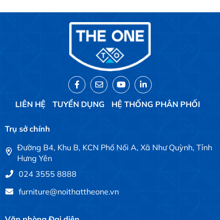
LIÊN HỆ
TUYỂN DỤNG
HỆ THỐNG PHÂN PHỐI
Trụ sở chính
Đường B4, Khu B, KCN Phố Nối A, Xã Như Quỳnh, Tỉnh
Hưng Yên
024 3555 8888
furniture@noithattheone.vn
Văn phòng Đại diện