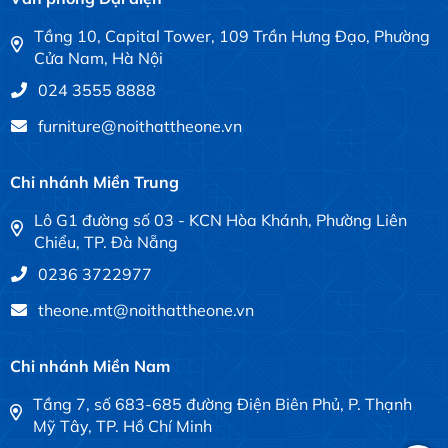
Tầng 10, Capital Tower, 109 Trần Hưng Đạo, Phường
Cửa Nam, Hà Nội
024 3555 8888
furniture@noithattheone.vn
Chi nhánh Miền Trung
Lô G1 đường số 03 - KCN Hòa Khánh, Phường Liên
Chiểu, TP. Đà Nẵng
0236 3722977
theone.mt@noithattheone.vn
Chi nhánh Miền Nam
Tầng 7, số 683-685 đường Điện Biên Phủ, P. Thạnh
Mỹ Tây, TP. Hồ Chí Minh