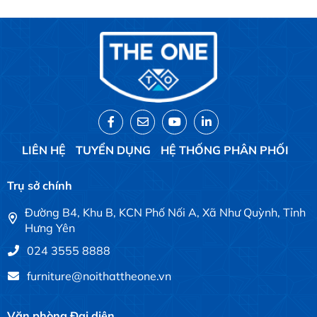
LIÊN HỆ
TUYỂN DỤNG
HỆ THỐNG PHÂN PHỐI
Trụ sở chính
Đường B4, Khu B, KCN Phố Nối A, Xã Như Quỳnh, Tỉnh
Hưng Yên
024 3555 8888
furniture@noithattheone.vn
Văn phòng Đại diện