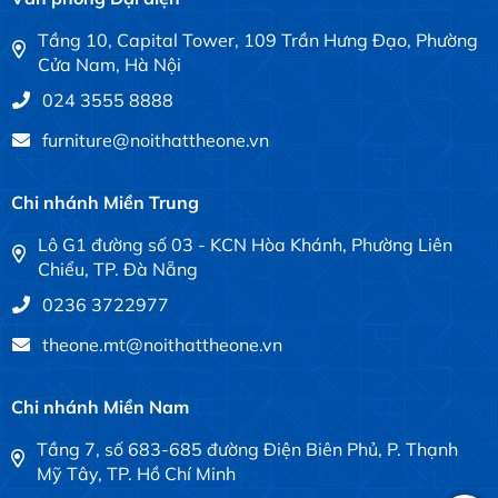
Tầng 10, Capital Tower, 109 Trần Hưng Đạo, Phường
Cửa Nam, Hà Nội
024 3555 8888
furniture@noithattheone.vn
Chi nhánh Miền Trung
Lô G1 đường số 03 - KCN Hòa Khánh, Phường Liên
Chiểu, TP. Đà Nẵng
0236 3722977
theone.mt@noithattheone.vn
Chi nhánh Miền Nam
Tầng 7, số 683-685 đường Điện Biên Phủ, P. Thạnh
Mỹ Tây, TP. Hồ Chí Minh