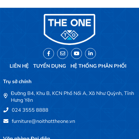
LIÊN HỆ
TUYỂN DỤNG
HỆ THỐNG PHÂN PHỐI
Trụ sở chính
Đường B4, Khu B, KCN Phố Nối A, Xã Như Quỳnh, Tỉnh
Hưng Yên
024 3555 8888
furniture@noithattheone.vn
Văn phòng Đại diện