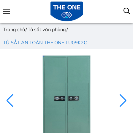
Trang chủ
Tủ sắt văn phòng
TỦ SẮT AN TOÀN THE ONE TU09K2C