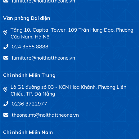
furniture@noithattheone.vn
Văn phòng Đại diện
Tầng 10, Capital Tower, 109 Trần Hưng Đạo, Phường
Cửa Nam, Hà Nội
024 3555 8888
furniture@noithattheone.vn
Chi nhánh Miền Trung
Lô G1 đường số 03 - KCN Hòa Khánh, Phường Liên
Chiểu, TP. Đà Nẵng
0236 3722977
theone.mt@noithattheone.vn
Chi nhánh Miền Nam