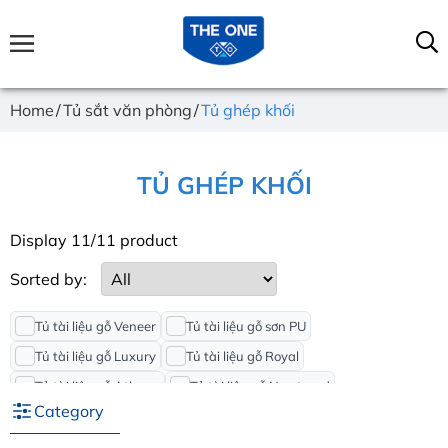
Home
Tủ sắt văn phòng
Tủ ghép khối
TỦ GHÉP KHỐI
Display 11/11 product
Sorted by:
Tủ tài liệu gỗ Veneer
Tủ tài liệu gỗ sơn PU
Tủ tài liệu gỗ Luxury
Tủ tài liệu gỗ Royal
Tủ tài liệu gỗ Athena
Tủ tài liệu gỗ Newtrend
Category
Tủ tài liệu gỗ SV
Tủ tài liệu gỗ HP
Tủ sắt để tài liệu
Tủ sắt gấp gọn
Tủ sắt ghép khối
Tủ sắt để File