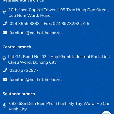
Representative office
10th floor, Capital Tower, 109 Tran Hung Dao Street,
Cua Nam Ward, Hanoi
024 3555 8888 – Fax: 024 39782924 /25
furniture@noithattheone.vn
Central branch
Lot G1, Road No. 03 - Hoa Khanh Industrial Park, Lien
Chieu Ward, Danang City
0236 3722977
furniture@noithattheone.vn
Southern branch
683-685 Dien Bien Phu, Thanh My Tay Ward, Ho Chi
Minh City