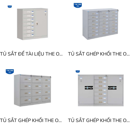
Tủ sắt an toàn
Tủ thư viện di động
Tủ sắt locker để đồ
Tủ sắt gia đình
Tủ treo chìa khóa
Giá sắt để tài liệu
TỦ SẮT ĐỂ TÀI LIỆU THE ONE TU88-7DB
TỦ SẮT GHÉP KHỐI THE ONE TU118-21D
TỦ SẮT GHÉP KHỐI THE ONE TU118-12D
TỦ SẮT GHÉP KHỐI THE ONE TU118-7D