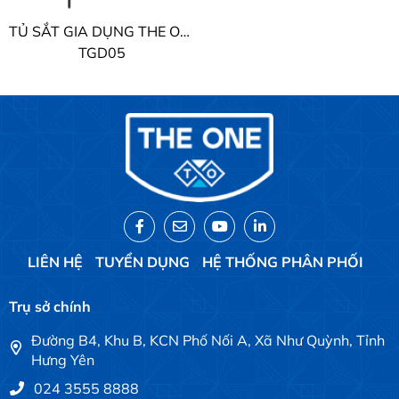
TỦ SẮT GIA DỤNG THE ONE
TGD05
LIÊN HỆ
TUYỂN DỤNG
HỆ THỐNG PHÂN PHỐI
Trụ sở chính
Đường B4, Khu B, KCN Phố Nối A, Xã Như Quỳnh, Tỉnh
Hưng Yên
024 3555 8888