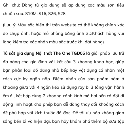
Ghi chú: Dòng tủ gia dụng sẽ áp dụng cac màu sơn tiêu
chuẩn sau: S10M, S16, S26, S28
(Lưu ý: Màu sắc hiển thị trên website có thể không chính xác
do chụp ảnh, hoặc mô phỏng bằng ảnh 3D.Khách hàng vui
lòng kiểm tra xác nhận màu sắc trước khi đặt hàng)
Tủ sắt gia dụng Nội thất The One TGD05
là giải pháp lưu trữ
đa năng cho gia đình với kết cấu 3 khoang khoa học, giúp
bạn phân loại đồ dùng nhà bếp hay vật dụng cá nhân một
cách cực kỳ ngăn nắp. Điểm nhấn của sản phẩm nằm ở
khoang giữa với 4 ngăn kéo sử dụng ray bi 3 tầng vận hành
êm ái, kết hợp cùng 2 khoang cánh kính mở hai bên có đợt di
động linh hoạt, cho phép bạn dễ dàng thay đổi khoảng cách
để phù hợp với kích thước đồ đạc. Để tối ưu hóa không gian
sống bền bỉ và hiện đại, bạn hãy khám phá thêm bộ sưu tập