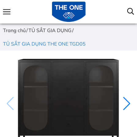
Trang chủ
TỦ SẮT GIA DỤNG
TỦ SẮT GIA DỤNG THE ONE TGD05