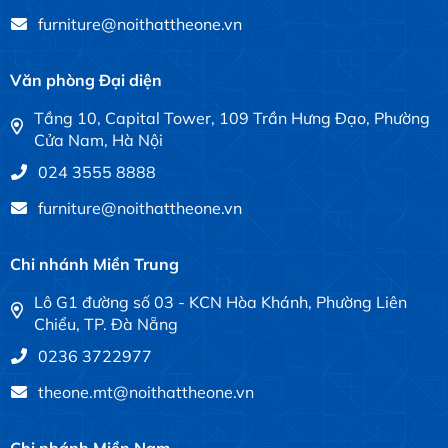
furniture@noithattheone.vn
Văn phòng Đại diện
Tầng 10, Capital Tower, 109 Trần Hưng Đạo, Phường
Cửa Nam, Hà Nội
024 3555 8888
furniture@noithattheone.vn
Chi nhánh Miền Trung
Lô G1 đường số 03 - KCN Hòa Khánh, Phường Liên
Chiểu, TP. Đà Nẵng
0236 3722977
theone.mt@noithattheone.vn
Chi nhánh Miền Nam