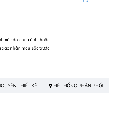
mail
ính xác do chụp ảnh, hoặc
a xác nhận màu sắc trước
NGUYÊN THIẾT KẾ
HỆ THỐNG PHÂN PHỐI