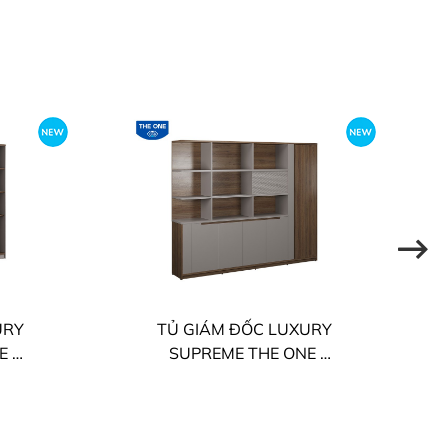
URY
TỦ GIÁM ĐỐC LUXURY
NE
SUPREME THE ONE
LUXT2420S6