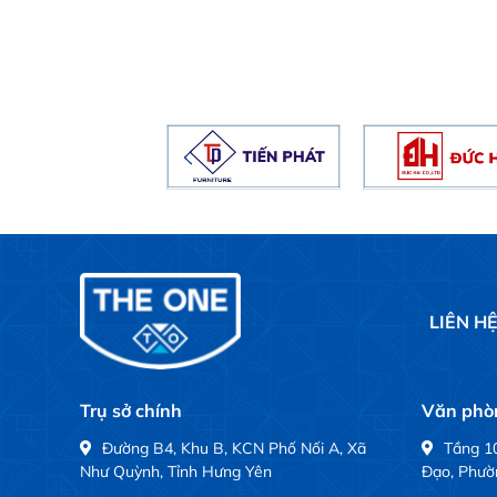
LIÊN H
Trụ sở chính
Văn phòn
Đường B4, Khu B, KCN Phố Nối A, Xã
Tầng 10
Như Quỳnh, Tỉnh Hưng Yên
Đạo, Phườ