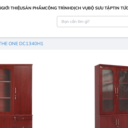
Ủ
GIỚI THIỆU
SẢN PHẨM
CÔNG TRÌNH
DỊCH VỤ
BỘ SƯU TẬP
TIN TỨ
 THE ONE DC1340H1