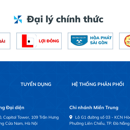
Đại lý chính thức
Ệ
TUYỂN DỤNG
HỆ THỐNG PHÂN PHỐI
g Đại diện
Chi nhánh Miền Trung
, Capital Tower, 109 Trần Hưng
Lô G1 đường số 03 - KCN Hò
ng Cửa Nam, Hà Nội
Phường Liên Chiểu, TP. Đà Nẵng