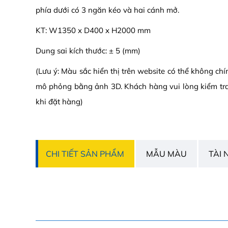
phía dưới có 3 ngăn kéo và hai cánh mở.
KT: W1350 x D400 x H2000 mm
Dung sai kích thước: ± 5 (mm)
(Lưu ý: Màu sắc hiển thị trên website có thể không ch
mô phỏng bằng ảnh 3D. Khách hàng vui lòng kiểm tr
khi đặt hàng)
CHI TIẾT SẢN PHẨM
MẪU MÀU
TÀI 