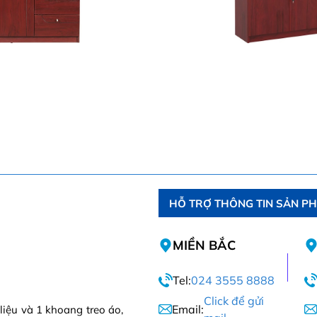
HỖ TRỢ THÔNG TIN SẢN P
MIỀN BẮC
Tel:
024 3555 8888
Click để gửi
Email:
 liệu và 1 khoang treo áo,