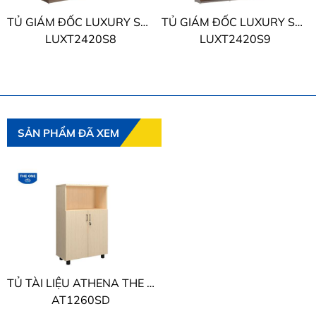
TỦ GIÁM ĐỐC LUXURY SUPREME THE ONE
TỦ GIÁM ĐỐC LUXURY SUPREME THE ONE
LUXT2420S8
LUXT2420S9
SẢN PHẨM ĐÃ XEM
TỦ TÀI LIỆU ATHENA THE ONE
AT1260SD