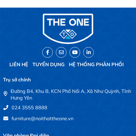
LIÊN HỆ
TUYỂN DỤNG
HỆ THỐNG PHÂN PHỐI
Trụ sở chính
Đường B4, Khu B, KCN Phố Nối A, Xã Như Quỳnh, Tỉnh
Hưng Yên
024 3555 8888
furniture@noithattheone.vn
Văn phòng Đại diện