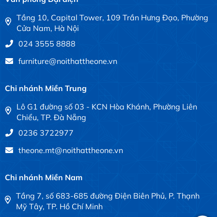
Tầng 10, Capital Tower, 109 Trần Hưng Đạo, Phường
Cửa Nam, Hà Nội
024 3555 8888
furniture@noithattheone.vn
Chi nhánh Miền Trung
Lô G1 đường số 03 - KCN Hòa Khánh, Phường Liên
Chiểu, TP. Đà Nẵng
0236 3722977
theone.mt@noithattheone.vn
Chi nhánh Miền Nam
Tầng 7, số 683-685 đường Điện Biên Phủ, P. Thạnh
Mỹ Tây, TP. Hồ Chí Minh