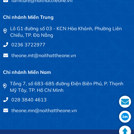
furniture@noithattheone.vn
Chi nhánh Miền Trung
Lô G1 đường số 03 - KCN Hòa Khánh, Phường Liên
Chiểu, TP. Đà Nẵng
0236 3722977
theone.mt@noithattheone.vn
Chi nhánh Miền Nam
Tầng 7, số 683-685 đường Điện Biên Phủ, P. Thạnh
Mỹ Tây, TP. Hồ Chí Minh
028 3840 4613
theone.mn@noithattheone.vn