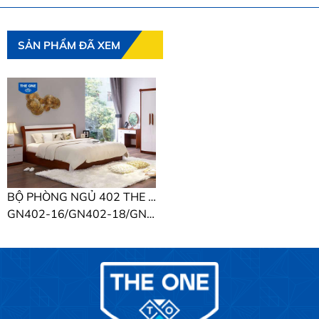
SẢN PHẨM ĐÃ XEM
BỘ PHÒNG NGỦ 402 THE ONE
GN402-16/GN402-18/GN402-20/TAP402/TA402/BP402