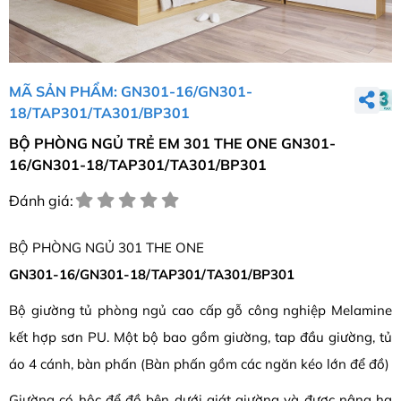
MÃ SẢN PHẨM: GN301-16/GN301-
18/TAP301/TA301/BP301
BỘ PHÒNG NGỦ TRẺ EM 301 THE ONE GN301-
16/GN301-18/TAP301/TA301/BP301
Đánh giá:
BỘ PHÒNG NGỦ 301 THE ONE
GN301-16/GN301-18/TAP301/TA301/BP301
Bộ giường tủ phòng ngủ cao cấp gỗ công nghiệp Melamine
kết hợp sơn PU. Một bộ bao gồm giường, tap đầu giường, tủ
áo 4 cánh, bàn phấn (Bàn phấn gồm các ngăn kéo lớn để đồ)
Giường có hộc để đồ bên dưới giát giường và được nâng hạ