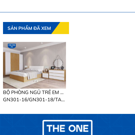
SẢN PHẨM ĐÃ XEM
BỘ PHÒNG NGỦ TRẺ EM 301 THE ONE
GN301-16/GN301-18/TAP301/TA301/BP301