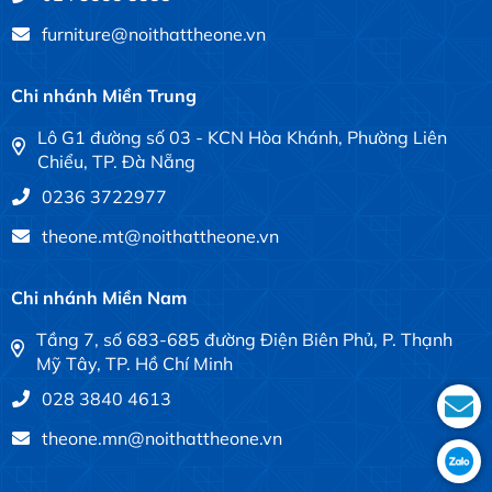
furniture@noithattheone.vn
Chi nhánh Miền Trung
Lô G1 đường số 03 - KCN Hòa Khánh, Phường Liên
Chiểu, TP. Đà Nẵng
0236 3722977
theone.mt@noithattheone.vn
Chi nhánh Miền Nam
Tầng 7, số 683-685 đường Điện Biên Phủ, P. Thạnh
Mỹ Tây, TP. Hồ Chí Minh
028 3840 4613
theone.mn@noithattheone.vn