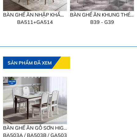
BÀN GHẾ ĂN NHẬP KHẨU THE ONE
BÀN GHẾ ĂN KHUNG THÉP THE ONE
BA511+GA514
B39 - G39
SẢN PHẨM ĐÃ XEM
BÀN GHẾ ĂN GỖ SƠN HIGH GLOSSY THE ONE
BA503A / BA503B / GA503