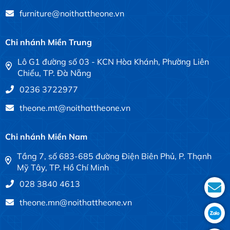
furniture@noithattheone.vn
Chi nhánh Miền Trung
Lô G1 đường số 03 - KCN Hòa Khánh, Phường Liên
Chiểu, TP. Đà Nẵng
0236 3722977
theone.mt@noithattheone.vn
Chi nhánh Miền Nam
Tầng 7, số 683-685 đường Điện Biên Phủ, P. Thạnh
Mỹ Tây, TP. Hồ Chí Minh
028 3840 4613
theone.mn@noithattheone.vn