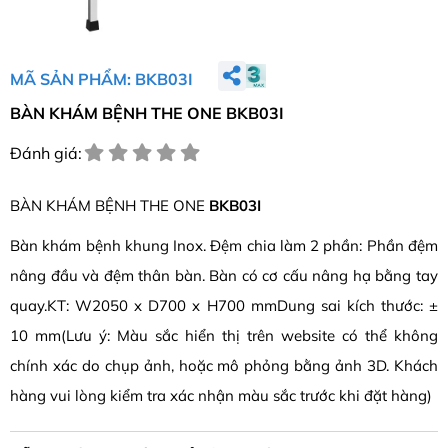
MÃ SẢN PHẨM: BKB03I
BÀN KHÁM BỆNH THE ONE BKB03I
Đánh giá:
BÀN KHÁM BỆNH THE ONE
BKB03I
Bàn khám bệnh khung Inox. Đệm chia làm 2 phần: Phần đệm
nâng đầu và đệm thân bàn. Bàn có cơ cấu nâng hạ bằng tay
quay.KT: W2050 x D700 x H700 mmDung sai kích thước: ±
10 mm(Lưu ý: Màu sắc hiển thị trên website có thể không
chính xác do chụp ảnh, hoặc mô phỏng bằng ảnh 3D. Khách
hàng vui lòng kiểm tra xác nhận màu sắc trước khi đặt hàng)