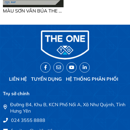
MÀU SƠN VÂN BÚA THE ONE MÀU SƠN VÂN BÚA
LIÊN HỆ
TUYỂN DỤNG
HỆ THỐNG PHÂN PHỐI
Trụ sở chính
Đường B4, Khu B, KCN Phố Nối A, Xã Như Quỳnh, Tỉnh
Hưng Yên
024 3555 8888