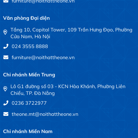
furniture@noithattheone.vn
Văn phòng Đại diện
Tầng 10, Capital Tower, 109 Trần Hưng Đạo, Phường
Cửa Nam, Hà Nội
024 3555 8888
furniture@noithattheone.vn
Chi nhánh Miền Trung
Lô G1 đường số 03 - KCN Hòa Khánh, Phường Liên
Chiểu, TP. Đà Nẵng
0236 3722977
theone.mt@noithattheone.vn
Chi nhánh Miền Nam