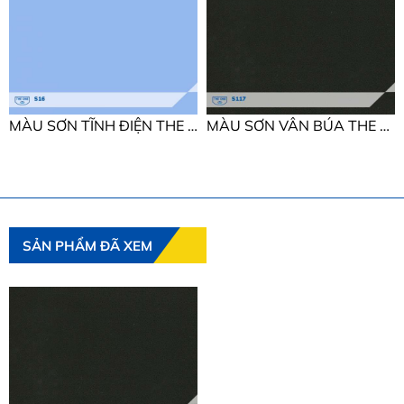
MÀU SƠN TĨNH ĐIỆN THE ONE MÀU SƠN TĨNH ĐIỆN
MÀU SƠN VÂN BÚA THE ONE MÀU SƠN VÂN BÚA
SẢN PHẨM ĐÃ XEM