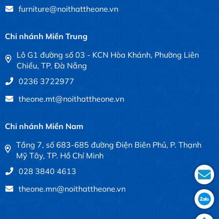
furniture@noithattheone.vn
Chi nhánh Miền Trung
Lô G1 đường số 03 - KCN Hòa Khánh, Phường Liên
Chiểu, TP. Đà Nẵng
0236 3722977
theone.mt@noithattheone.vn
Chi nhánh Miền Nam
Tầng 7, số 683-685 đường Điện Biên Phủ, P. Thạnh
Mỹ Tây, TP. Hồ Chí Minh
028 3840 4613
theone.mn@noithattheone.vn