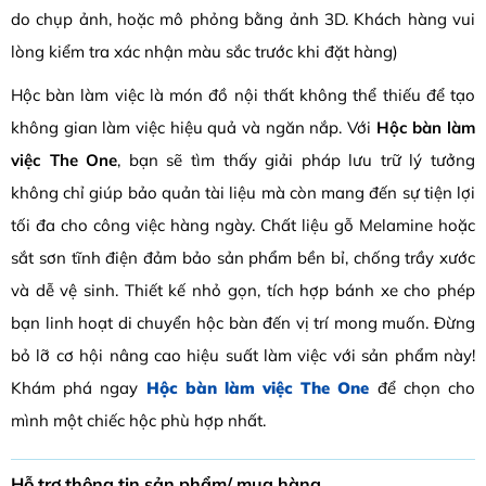
do chụp ảnh, hoặc mô phỏng bằng ảnh 3D. Khách hàng vui
lòng kiểm tra xác nhận màu sắc trước khi đặt hàng)
Hộc bàn làm việc là món đồ nội thất không thể thiếu để tạo
không gian làm việc hiệu quả và ngăn nắp. Với
Hộc bàn làm
việc The One
, bạn sẽ tìm thấy giải pháp lưu trữ lý tưởng
không chỉ giúp bảo quản tài liệu mà còn mang đến sự tiện lợi
tối đa cho công việc hàng ngày. Chất liệu gỗ Melamine hoặc
sắt sơn tĩnh điện đảm bảo sản phẩm bền bỉ, chống trầy xước
và dễ vệ sinh. Thiết kế nhỏ gọn, tích hợp bánh xe cho phép
bạn linh hoạt di chuyển hộc bàn đến vị trí mong muốn. Đừng
bỏ lỡ cơ hội nâng cao hiệu suất làm việc với sản phẩm này!
Khám phá ngay
Hộc bàn làm việc The One
để chọn cho
mình một chiếc hộc phù hợp nhất.
Hỗ trợ thông tin sản phẩm/ mua hàng