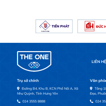
LIÊN H
Trụ sở chính
Văn phòn
Đường B4, Khu B, KCN Phố Nối A, Xã
Tầng 10
Như Quỳnh, Tỉnh Hưng Yên
Đạo, Phườ
024 3555 8888
024 35