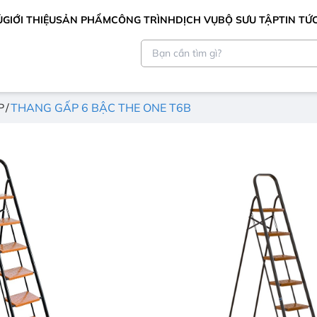
Ủ
GIỚI THIỆU
SẢN PHẨM
CÔNG TRÌNH
DỊCH VỤ
BỘ SƯU TẬP
TIN TỨ
P
THANG GẤP 6 BẬC THE ONE T6B