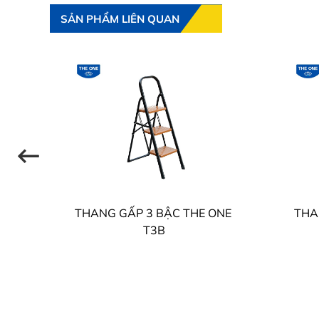
SẢN PHẨM LIÊN QUAN
THANG GẤP 3 BẬC THE ONE
THA
T3B