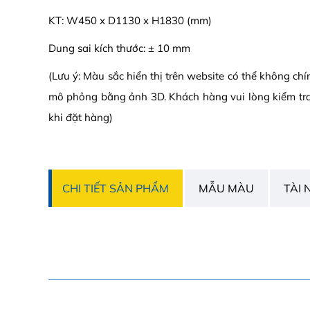
KT: W450 x D1130 x H1830 (mm)
Dung sai kích thước: ± 10 mm
(Lưu ý: Màu sắc hiển thị trên website có thể không ch
mô phỏng bằng ảnh 3D. Khách hàng vui lòng kiểm tr
khi đặt hàng)
CHI TIẾT SẢN PHẨM
MẪU MÀU
TÀI 