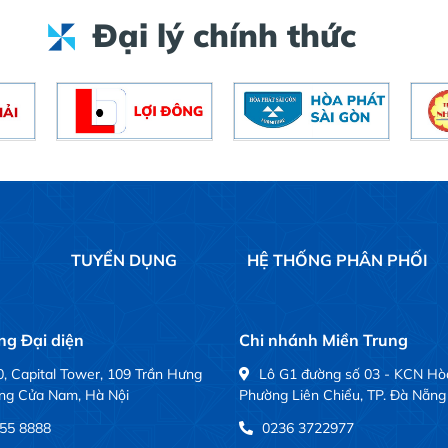
Đại lý chính thức
Ệ
TUYỂN DỤNG
HỆ THỐNG PHÂN PHỐI
g Đại diện
Chi nhánh Miền Trung
, Capital Tower, 109 Trần Hưng
Lô G1 đường số 03 - KCN Hò
ng Cửa Nam, Hà Nội
Phường Liên Chiểu, TP. Đà Nẵng
55 8888
0236 3722977