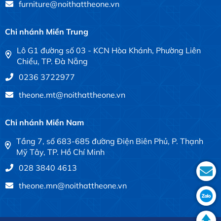
furniture@noithattheone.vn
Chi nhánh Miền Trung
Lô G1 đường số 03 - KCN Hòa Khánh, Phường Liên
Chiểu, TP. Đà Nẵng
0236 3722977
theone.mt@noithattheone.vn
Chi nhánh Miền Nam
Tầng 7, số 683-685 đường Điện Biên Phủ, P. Thạnh
Mỹ Tây, TP. Hồ Chí Minh
028 3840 4613
theone.mn@noithattheone.vn