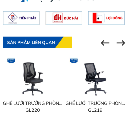
SẢN PHẨM LIÊN QUAN
GHẾ LƯỚI TRƯỞNG PHÒNG THE ONE
GHẾ LƯỚI TRƯỞNG PHÒNG THE ONE
GL220
GL219