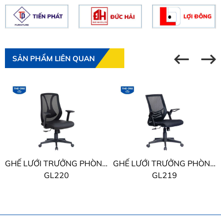
SẢN PHẨM LIÊN QUAN
GHẾ LƯỚI TRƯỞNG PHÒNG THE ONE
GHẾ LƯỚI TRƯỞNG PHÒNG THE ONE
GL220
GL219