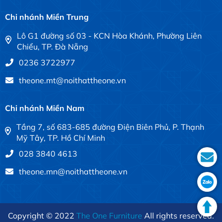
Chi nhánh Miền Trung
Lô G1 đường số 03 - KCN Hòa Khánh, Phường Liên
Chiểu, TP. Đà Nẵng
0236 3722977
theone.mt@noithattheone.vn
Chi nhánh Miền Nam
Tầng 7, số 683-685 đường Điện Biên Phủ, P. Thạnh
Mỹ Tây, TP. Hồ Chí Minh
028 3840 4613
theone.mn@noithattheone.vn
Copyright © 2022
The One Furniture
All rights reserved.