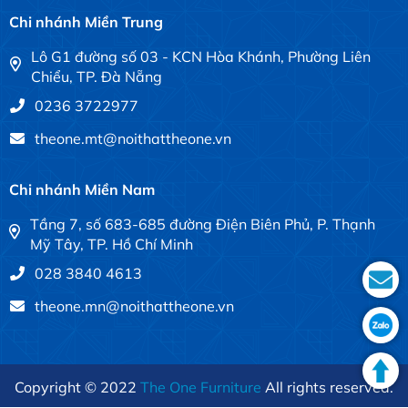
Chi nhánh Miền Trung
Lô G1 đường số 03 - KCN Hòa Khánh, Phường Liên
Chiểu, TP. Đà Nẵng
0236 3722977
theone.mt@noithattheone.vn
Chi nhánh Miền Nam
Tầng 7, số 683-685 đường Điện Biên Phủ, P. Thạnh
Mỹ Tây, TP. Hồ Chí Minh
028 3840 4613
theone.mn@noithattheone.vn
Copyright © 2022
The One Furniture
All rights reserved.