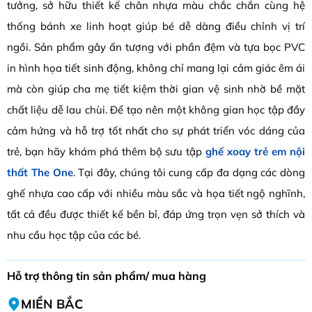
tưởng, sở hữu thiết kế chân nhựa màu chắc chắn cùng hệ
thống bánh xe linh hoạt giúp bé dễ dàng điều chỉnh vị trí
ngồi. Sản phẩm gây ấn tượng với phần đệm và tựa bọc PVC
in hình họa tiết sinh động, không chỉ mang lại cảm giác êm ái
mà còn giúp cha mẹ tiết kiệm thời gian vệ sinh nhờ bề mặt
chất liệu dễ lau chùi. Để tạo nên một không gian học tập đầy
cảm hứng và hỗ trợ tốt nhất cho sự phát triển vóc dáng của
trẻ, bạn hãy khám phá thêm bộ sưu tập
ghế xoay trẻ em nội
thất The One
. Tại đây, chúng tôi cung cấp đa dạng các dòng
ghế nhựa cao cấp với nhiều màu sắc và họa tiết ngộ nghĩnh,
tất cả đều được thiết kế bền bỉ, đáp ứng trọn vẹn sở thích và
nhu cầu học tập của các bé.
Hỗ trợ thông tin sản phẩm/ mua hàng
MIỀN BẮC