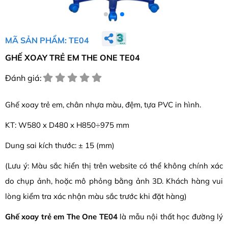
MÃ SẢN PHẨM: TE04
GHẾ XOAY TRẺ EM THE ONE TE04
Đánh giá:
Ghế xoay trẻ em, chân nhựa màu, đệm, tựa PVC in hình.
KT: W580 x D480 x H850÷975 mm
Dung sai kích thước: ± 15 (mm)
(Lưu ý: Màu sắc hiển thị trên website có thể không chính xác
do chụp ảnh, hoặc mô phỏng bằng ảnh 3D. Khách hàng vui
lòng kiểm tra xác nhận màu sắc trước khi đặt hàng)
Ghế xoay trẻ em The One TE04
là mẫu nội thất học đường lý