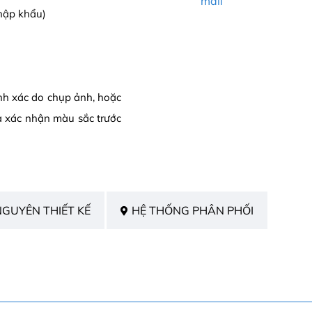
mail
hập khẩu)
ính xác do chụp ảnh, hoặc
a xác nhận màu sắc trước
NGUYÊN THIẾT KẾ
HỆ THỐNG PHÂN PHỐI