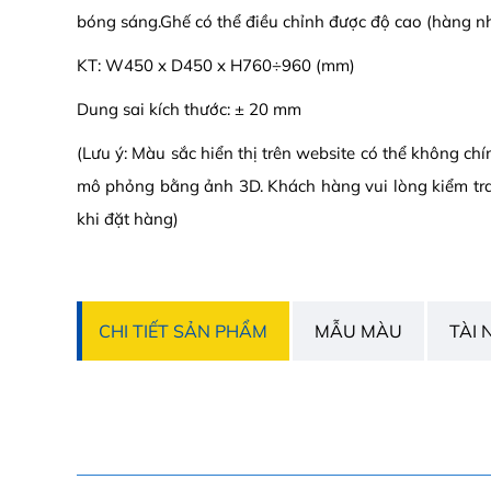
bóng sáng.Ghế có thể điều chỉnh được độ cao (hàng n
KT: W450 x D450 x H760÷960 (mm)
Dung sai kích thước: ± 20 mm
(Lưu ý: Màu sắc hiển thị trên website có thể không ch
mô phỏng bằng ảnh 3D. Khách hàng vui lòng kiểm tr
khi đặt hàng)
CHI TIẾT SẢN PHẨM
MẪU MÀU
TÀI 