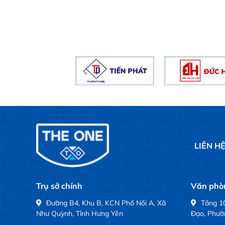
LIÊN H
Trụ sở chính
Văn phòn
Đường B4, Khu B, KCN Phố Nối A, Xã
Tầng 10
Như Quỳnh, Tỉnh Hưng Yên
Đạo, Phườ