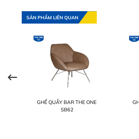
SẢN PHẨM LIÊN QUAN
E
GHẾ QUẦY BAR THE ONE
GH
SB62