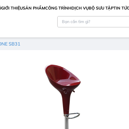
Ủ
GIỚI THIỆU
SẢN PHẨM
CÔNG TRÌNH
DỊCH VỤ
BỘ SƯU TẬP
TIN TỨ
ONE SB31