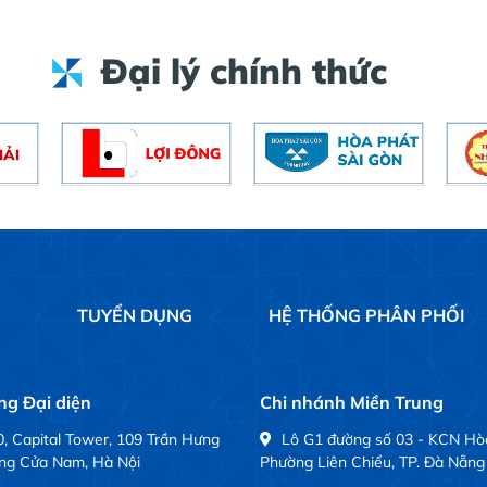
Đại lý chính thức
Ệ
TUYỂN DỤNG
HỆ THỐNG PHÂN PHỐI
g Đại diện
Chi nhánh Miền Trung
, Capital Tower, 109 Trần Hưng
Lô G1 đường số 03 - KCN Hò
ng Cửa Nam, Hà Nội
Phường Liên Chiểu, TP. Đà Nẵng