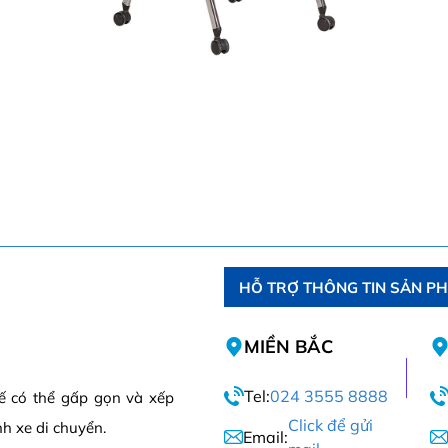
HỖ TRỢ THÔNG TIN SẢN P
MIỀN BẮC
Tel:
024 3555 8888
hế có thể gấp gọn và xếp
Click để gửi
h xe di chuyển.
Email: