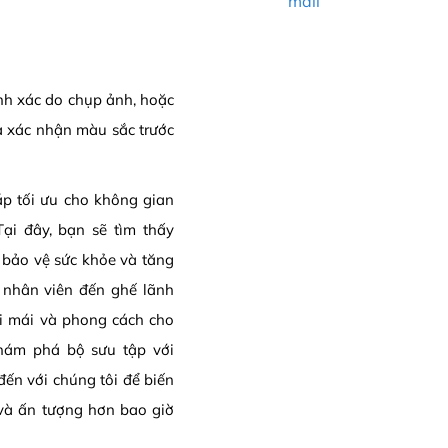
mail
ính xác do chụp ảnh, hoặc
a xác nhận màu sắc trước
p tối ưu cho không gian
Tại đây, bạn sẽ tìm thấy
p bảo vệ sức khỏe và tăng
ế nhân viên đến ghế lãnh
ải mái và phong cách cho
khám phá bộ sưu tập với
ến với chúng tôi để biến
 và ấn tượng hơn bao giờ