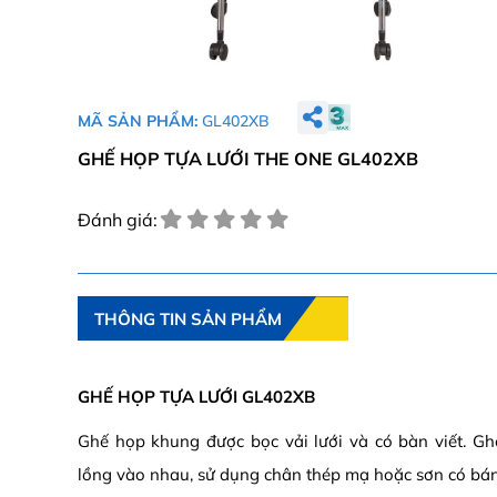
MÃ SẢN PHẨM:
GL402XB
GHẾ HỌP TỰA LƯỚI THE ONE GL402XB
Đánh giá:
THÔNG TIN SẢN PHẨM
GHẾ HỌP TỰA LƯỚI GL402XB
Ghế họp khung được bọc vải lưới và có bàn viết. G
lồng vào nhau, sử dụng chân thép mạ hoặc sơn có bán