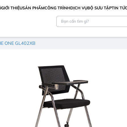
Ủ
GIỚI THIỆU
SẢN PHẨM
CÔNG TRÌNH
DỊCH VỤ
BỘ SƯU TẬP
TIN TỨ
HE ONE GL402XB