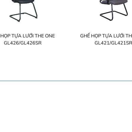
 HỌP TỰA LƯỚI THE ONE
GHẾ HỌP TỰA LƯỚI T
GL426/GL426SR
GL421/GL421S