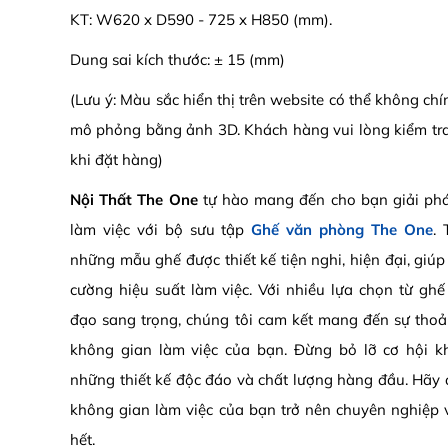
KT: W620 x D590 - 725 x H850 (mm).
Dung sai kích thước: ± 15 (mm)
(Lưu ý: Màu sắc hiển thị trên website có thể không ch
mô phỏng bằng ảnh 3D. Khách hàng vui lòng kiểm tr
khi đặt hàng)
Nội Thất The One
tự hào mang đến cho bạn giải phá
làm việc với bộ sưu tập
Ghế văn phòng The One
. 
những mẫu ghế được thiết kế tiện nghi, hiện đại, giú
cường hiệu suất làm việc. Với nhiều lựa chọn từ gh
đạo sang trọng, chúng tôi cam kết mang đến sự tho
không gian làm việc của bạn. Đừng bỏ lỡ cơ hội 
những thiết kế độc đáo và chất lượng hàng đầu. Hãy đ
không gian làm việc của bạn trở nên chuyên nghiệp
hết.