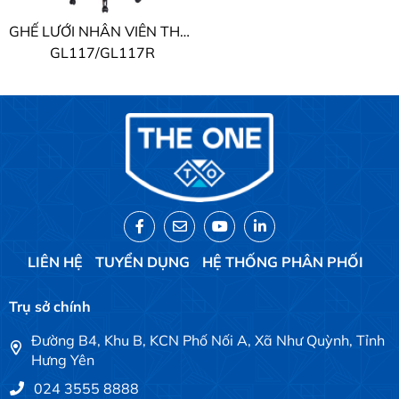
GHẾ LƯỚI NHÂN VIÊN THE ONE
GL117/GL117R
LIÊN HỆ
TUYỂN DỤNG
HỆ THỐNG PHÂN PHỐI
Trụ sở chính
Đường B4, Khu B, KCN Phố Nối A, Xã Như Quỳnh, Tỉnh
Hưng Yên
024 3555 8888