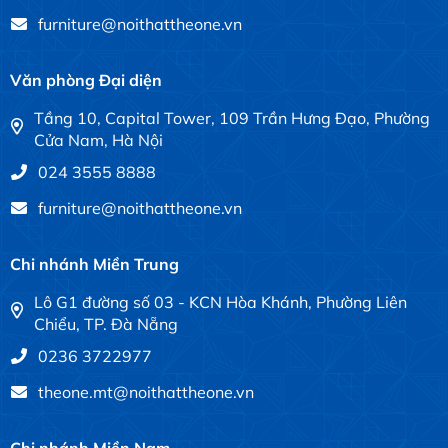
furniture@noithattheone.vn
Văn phòng Đại diện
Tầng 10, Capital Tower, 109 Trần Hưng Đạo, Phường
Cửa Nam, Hà Nội
024 3555 8888
furniture@noithattheone.vn
Chi nhánh Miền Trung
Lô G1 đường số 03 - KCN Hòa Khánh, Phường Liên
Chiểu, TP. Đà Nẵng
0236 3722977
theone.mt@noithattheone.vn
Chi nhánh Miền Nam