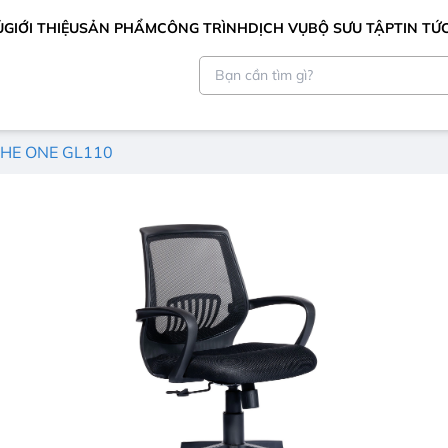
Ủ
GIỚI THIỆU
SẢN PHẨM
CÔNG TRÌNH
DỊCH VỤ
BỘ SƯU TẬP
TIN TỨ
THE ONE GL110