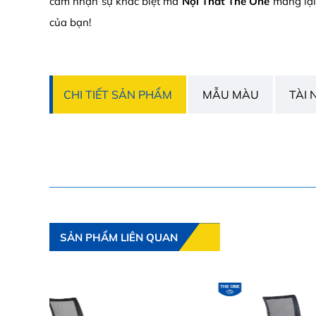
cảm nhận sự khác biệt mà
Nội Thất The One
mang lại
của bạn!
CHI TIẾT SẢN PHẨM
MẪU MÀU
TÀI 
SẢN PHẨM LIÊN QUAN