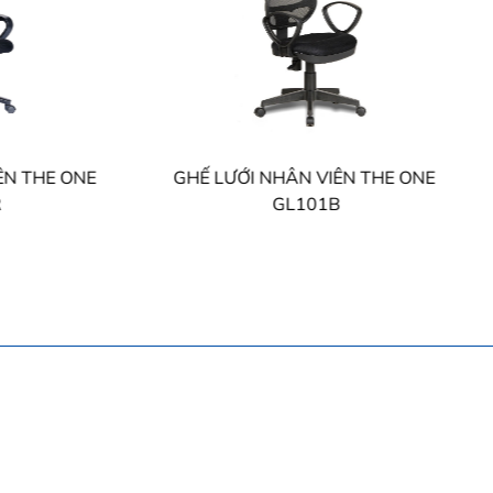
LƯỚI NHÂN VIÊN THE ONE
GHẾ LƯỚI NHÂN VIÊN 
GL101B
GL101