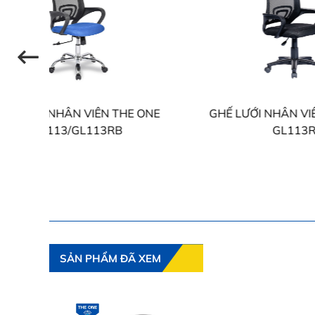
 ONE
GHẾ LƯỚI NHÂN VIÊN THE ONE
GHẾ 
GL113R
SẢN PHẨM ĐÃ XEM