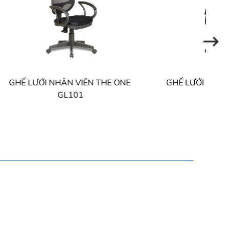
THE ONE
GHẾ LƯỚI NHÂN VIÊN THE ONE
G
GL120