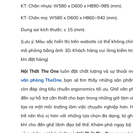
KT: Chân nhựa: W580 x D600 x H890÷985 (mm).
KT: Chân mạ: W580 x D600 x H860÷940 (mm).
Dung sai kích thước: ± 15 (mm)
(Lưu ý: Màu sắc hiển thị trên website có thể không ch
mô phỏng bằng ảnh 3D. Khách hàng vui lòng kiểm tr
khi đặt hàng)
Nội Thất The One
luôn đặt chất lượng và sự thoải m
văn phòng TheOne
, bạn sẽ tìm thấy những sản ph
còn đáp ứng tiêu chuẩn ergonomics tối ưu. Ghế văn 
đến sự hỗ trợ cần thiết cho bạn trong những giờ làm v
tạo ra một môi trường làm việc chuyên nghiệp hơn. 
trở nên thú vị hơn với những lựa chọn đa dạng, từ g
khí cho đến ghế lãnh đạo bề thế. Khám phá ngay bộ 