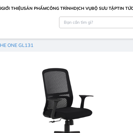
Ủ
GIỚI THIỆU
SẢN PHẨM
CÔNG TRÌNH
DỊCH VỤ
BỘ SƯU TẬP
TIN TỨ
THE ONE GL131