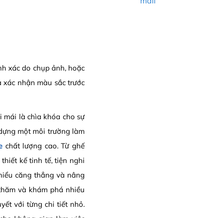
mail
ính xác do chụp ảnh, hoặc
a xác nhận màu sắc trước
i mái là chìa khóa cho sự
 dựng một môi trường làm
e
chất lượng cao. Từ ghế
iết kế tinh tế, tiện nghi
thiểu căng thẳng và nâng
 thăm và khám phá nhiều
t với từng chi tiết nhỏ.