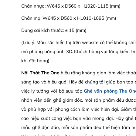
Chân nhựa: W645 x D560 x H1020-1115 (mm)
Chân mạ: W645 x D560 x H1010-1085 (mm)
Dung sai kích thước: ± 15 (mm)
(Lưu ý: Màu sắc hiển thị trên website có thể không ch
mô phỏng bằng ảnh 3D. Khách hàng vui lòng kiểm tr
khi đặt hàng)
Nội Thất The One
hiểu rằng không gian làm việc thoả
sáng tạo và hiệu quả. Hãy để chúng tôi giúp bạn tạo
việc lý tưởng với bộ sưu tập
Ghế văn phòng The On
nhân viên đến ghế giám đốc, mỗi sản phẩm đều được th
và phù hợp với phong cách làm việc hiện đại. Giảm 
cao hiệu suất công việc bạn vừa mong đợi. Hãy ghé
mẫu ghế độc đáo, mỗi sản phẩm đều thể hiện tâm huyế