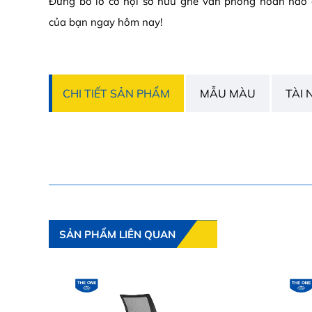
Đừng bỏ lỡ cơ hội sở hữu ghế văn phòng hoàn hảo 
của bạn ngay hôm nay!
CHI TIẾT SẢN PHẨM
MẪU MÀU
TÀI 
SẢN PHẨM LIÊN QUAN