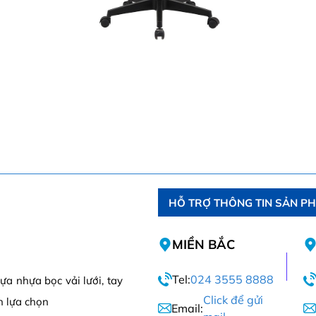
HỖ TRỢ THÔNG TIN SẢN P
MIỀN BẮC
Tel:
024 3555 8888
ựa nhựa bọc vải lưới, tay
Click để gửi
n lựa chọn
Email: