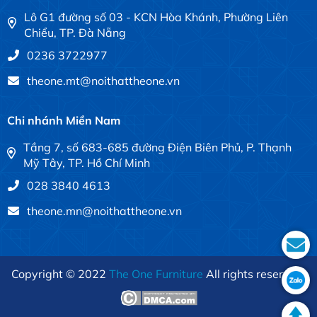
Lô G1 đường số 03 - KCN Hòa Khánh, Phường Liên
Chiểu, TP. Đà Nẵng
0236 3722977
theone.mt@noithattheone.vn
Chi nhánh Miền Nam
Tầng 7, số 683-685 đường Điện Biên Phủ, P. Thạnh
Mỹ Tây, TP. Hồ Chí Minh
028 3840 4613
theone.mn@noithattheone.vn
Copyright © 2022
The One Furniture
All rights reserved.