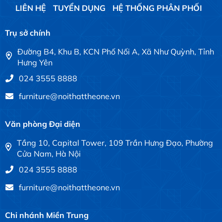
LIÊN HỆ
TUYỂN DỤNG
HỆ THỐNG PHÂN PHỐI
Trụ sở chính
Đường B4, Khu B, KCN Phố Nối A, Xã Như Quỳnh, Tỉnh
Hưng Yên
024 3555 8888
furniture@noithattheone.vn
Văn phòng Đại diện
Tầng 10, Capital Tower, 109 Trần Hưng Đạo, Phường
Cửa Nam, Hà Nội
024 3555 8888
furniture@noithattheone.vn
Chi nhánh Miền Trung