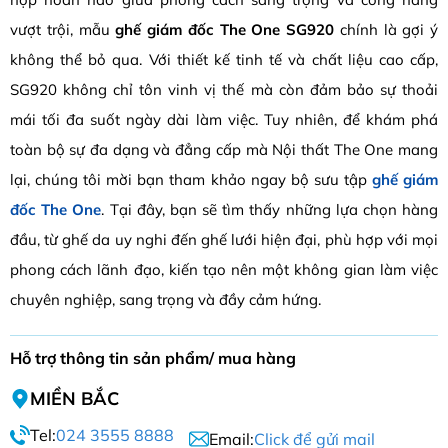
vượt trội, mẫu
ghế giám đốc The One SG920
chính là gợi ý
không thể bỏ qua. Với thiết kế tinh tế và chất liệu cao cấp,
SG920 không chỉ tôn vinh vị thế mà còn đảm bảo sự thoải
mái tối đa suốt ngày dài làm việc. Tuy nhiên, để khám phá
toàn bộ sự đa dạng và đẳng cấp mà Nội thất The One mang
lại, chúng tôi mời bạn tham khảo ngay bộ sưu tập
ghế giám
đốc The One
. Tại đây, bạn sẽ tìm thấy những lựa chọn hàng
đầu, từ ghế da uy nghi đến ghế lưới hiện đại, phù hợp với mọi
phong cách lãnh đạo, kiến tạo nên một không gian làm việc
chuyên nghiệp, sang trọng và đầy cảm hứng.
Hỗ trợ thông tin sản phẩm/ mua hàng
MIỀN BẮC
Tel:
024 3555 8888
Email:
Click để gửi mail