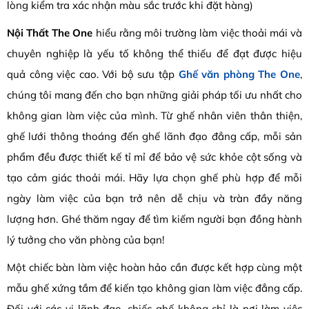
lòng kiểm tra xác nhận màu sắc trước khi đặt hàng)
Nội Thất The One
hiểu rằng môi trường làm việc thoải mái và
chuyên nghiệp là yếu tố không thể thiếu để đạt được hiệu
quả công việc cao. Với bộ sưu tập
Ghế văn phòng The One
,
chúng tôi mang đến cho bạn những giải pháp tối ưu nhất cho
không gian làm việc của mình. Từ ghế nhân viên thân thiện,
ghế lưới thông thoáng đến ghế lãnh đạo đẳng cấp, mỗi sản
phẩm đều được thiết kế tỉ mỉ để bảo vệ sức khỏe cột sống và
tạo cảm giác thoải mái. Hãy lựa chọn ghế phù hợp để mỗi
ngày làm việc của bạn trở nên dễ chịu và tràn đầy năng
lượng hơn. Ghé thăm ngay để tìm kiếm người bạn đồng hành
lý tưởng cho văn phòng của bạn!
Một chiếc bàn làm việc hoàn hảo cần được kết hợp cùng một
mẫu ghế xứng tầm để kiến tạo không gian làm việc đẳng cấp.
Đối với các vị lãnh đạo, chiếc ghế không chỉ là nơi làm việc