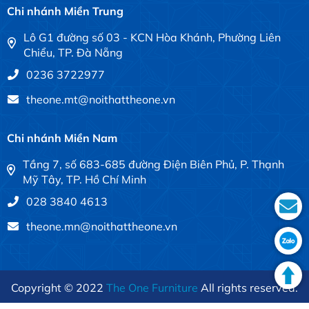
Chi nhánh Miền Trung
Lô G1 đường số 03 - KCN Hòa Khánh, Phường Liên
Chiểu, TP. Đà Nẵng
0236 3722977
theone.mt@noithattheone.vn
Chi nhánh Miền Nam
Tầng 7, số 683-685 đường Điện Biên Phủ, P. Thạnh
Mỹ Tây, TP. Hồ Chí Minh
028 3840 4613
theone.mn@noithattheone.vn
Copyright © 2022
The One Furniture
All rights reserved.