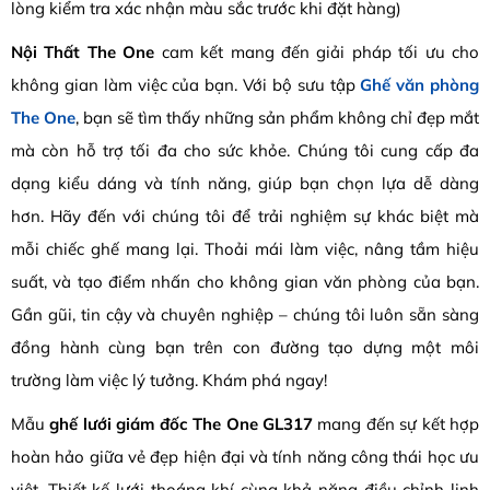
lòng kiểm tra xác nhận màu sắc trước khi đặt hàng)
Nội Thất The One
cam kết mang đến giải pháp tối ưu cho
không gian làm việc của bạn. Với bộ sưu tập
Ghế văn phòng
The One
, bạn sẽ tìm thấy những sản phẩm không chỉ đẹp mắt
mà còn hỗ trợ tối đa cho sức khỏe. Chúng tôi cung cấp đa
dạng kiểu dáng và tính năng, giúp bạn chọn lựa dễ dàng
hơn. Hãy đến với chúng tôi để trải nghiệm sự khác biệt mà
mỗi chiếc ghế mang lại. Thoải mái làm việc, nâng tầm hiệu
suất, và tạo điểm nhấn cho không gian văn phòng của bạn.
Gần gũi, tin cậy và chuyên nghiệp – chúng tôi luôn sẵn sàng
đồng hành cùng bạn trên con đường tạo dựng một môi
trường làm việc lý tưởng. Khám phá ngay!
Mẫu
ghế lưới giám đốc The One GL317
mang đến sự kết hợp
hoàn hảo giữa vẻ đẹp hiện đại và tính năng công thái học ưu
việt. Thiết kế lưới thoáng khí cùng khả năng điều chỉnh linh