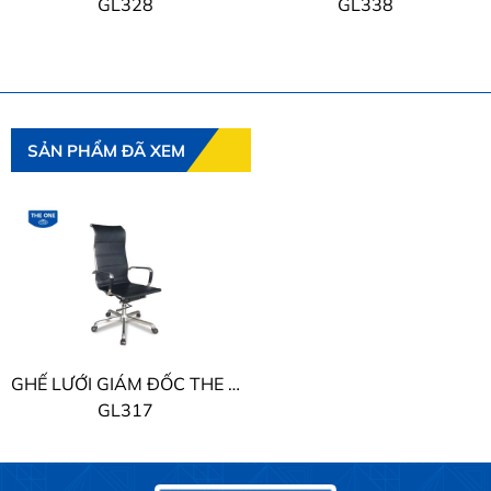
GL328
GL338
SẢN PHẨM ĐÃ XEM
GHẾ LƯỚI GIÁM ĐỐC THE ONE
GL317