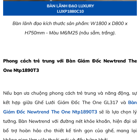
Bàn lãnh đạo kích thước sản phẩm: W1800 x D800 x
H750mm - Màu M6/M25 (nâu sẫm, trắng).
Phong cách trẻ trung với Bàn Giám Đốc Newtrend The
One Ntp1890T3
Nếu bạn ưa chuộng phong cách trẻ trung và năng động, sự
kết hợp giữa Ghế Lưới Giám Đốc The One GL317 và
Bàn
Giám Đốc Newtrend The One Ntp1890T3
sẽ là lựa chọn lý
tưởng. Bàn Newtrend với đường nét khỏe khoắn, hiện đại sẽ
bổ trợ hoàn hảo cho thiết kế tinh gọn của ghế, mang lại
không gian làm việc thoải mái và đầy hứng khởi.