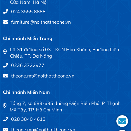
Cửa Nam, Hà Nội
024 3555 8888
furniture@noithattheone.vn
Chi nhánh Miền Trung
Lô G1 đường số 03 - KCN Hòa Khánh, Phường Liên
Chiểu, TP. Đà Nẵng
0236 3722977
theone.mt@noithattheone.vn
Chi nhánh Miền Nam
Tầng 7, số 683-685 đường Điện Biên Phủ, P. Thạnh
Mỹ Tây, TP. Hồ Chí Minh
028 3840 4613
theone.mn@noithattheone.vn