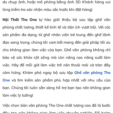
do chụp ảnh, hoặc mô phỏng bằng ảnh 3D. Khách hàng vui
lòng kiểm tra xác nhận màu sắc trước khi đặt hàng)
Nội Thất The One
tự hào giới thiệu bộ sưu tập ghế văn
phòng chất lượng, thiết kế tinh tế và tiện ích vượt trội. Với các
sản phẩm đa dạng, từ ghế nhân viên trẻ trung đến ghế lãnh
đạo sang trọng, chúng tôi cam kết mang đến giải pháp tối ưu
cho không gian làm việc của bạn. Ghế văn phòng không chỉ
bảo vệ sức khỏe cột sống mà còn nâng cao năng suất làm
việc. Hãy để mỗi giờ làm việc trở nên thoải mái và tràn đầy
cảm hứng. Khám phá ngay bộ sưu tập
Ghế văn phòng The
One
và tìm kiếm sản phẩm phù hợp nhất với nhu cầu của
bạn. Chúng tôi luôn sẵn sàng hỗ trợ bạn tạo nên không gian
làm việc lý tưởng!
Việc chọn bàn văn phòng The One chất lượng cao đã là bước
đầu tạo nên không gian làm việc chuyên nghiệp. Để hoàn