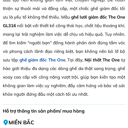
thiện sự thoải mái và đẳng cấp, một chiếc ghế giám đốc tối
ưu là yếu tố không thể thiếu. Mẫu
ghế lưới giám đốc The One
GL316
nổi bật với thiết kế công thái học, chất liệu thoáng khí,
mang lại trải nghiệm làm việc dễ chịu và hiệu quả. Tuy nhiên,
để tìm kiếm "người bạn" đồng hành phản ánh đúng tầm vóc
và phong cách lãnh đạo riêng biệt, bạn không nên bỏ lỡ bộ
sưu tập
ghế giám đốc The One
. Tại đây,
Nội thất The One
tự
hào giới thiệu đa dạng các dòng ghế da thật sang trọng, ghế
xoay cao cấp với công năng vượt trội, giúp bạn kiến tạo một
không gian làm việc uy nghiêm, đầy cảm hứng và bảo vệ sức
khỏe người đứng đầu một cách tối ưu nhất.
Hỗ trợ thông tin sản phẩm/ mua hàng
MIỀN BẮC