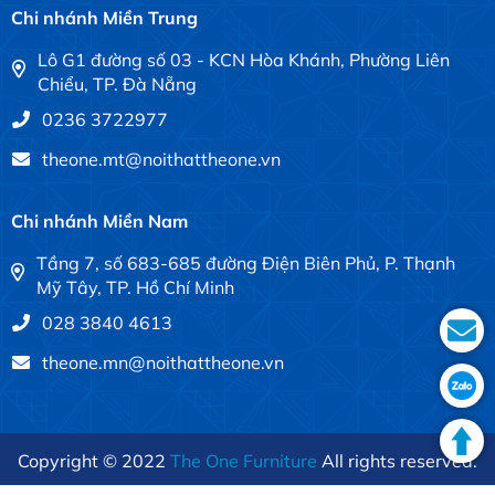
Chi nhánh Miền Trung
Lô G1 đường số 03 - KCN Hòa Khánh, Phường Liên
Chiểu, TP. Đà Nẵng
0236 3722977
theone.mt@noithattheone.vn
Chi nhánh Miền Nam
Tầng 7, số 683-685 đường Điện Biên Phủ, P. Thạnh
Mỹ Tây, TP. Hồ Chí Minh
028 3840 4613
theone.mn@noithattheone.vn
Copyright © 2022
The One Furniture
All rights reserved.