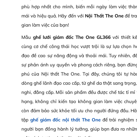
phù hợp nhất cho mình, biến mỗi ngày làm việc thà
mái và hiệu quả. Hãy đến với
Nội Thất The One
để tra
gian làm việc của bạn!
Mẫu
ghế lưới giám đốc The One GL366
với thiết k
cùng cơ chế công thái học vượt trội là sự lựa chọn
đạo đề cao sự năng động và thoải mái. Tuy nhiên, đ
sự phản ánh uy quyền và phong cách riêng, bạn đừn
phú của Nội thất The One. Tại đây, chúng tôi tự hà
dòng ghế lãnh đạo cao cấp, từ ghế da thật sang trọng,
nghi, đẳng cấp. Mỗi sản phẩm đều được chế tác tỉ mỉ 
hạng, không chỉ kiến tạo không gian làm việc chuy
còn đảm bảo sức khỏe tối ưu cho người đứng đầu. H
tập
ghế giám đốc nội thất The One
để trải nghiệm 
người bạn đồng hành lý tưởng, giúp bạn đưa ra nhữ