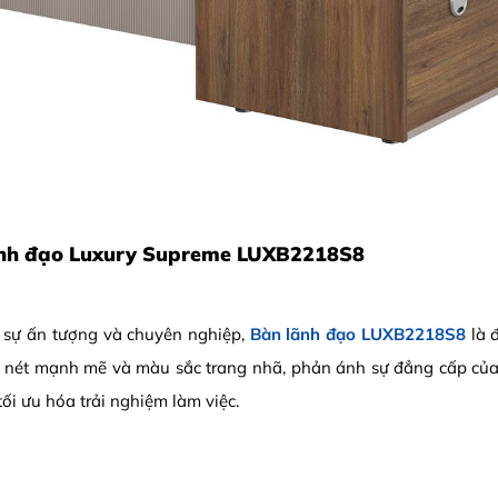
ãnh đạo Luxury Supreme LUXB2218S8
c sự ấn tượng và chuyên nghiệp,
Bàn lãnh đạo LUXB2218S8
là 
g nét mạnh mẽ và màu sắc trang nhã, phản ánh sự đẳng cấp của
ối ưu hóa trải nghiệm làm việc.