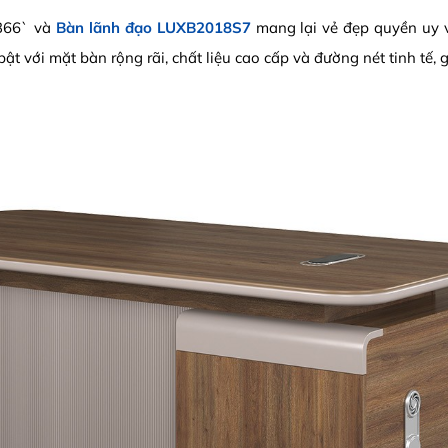
L366` và
Bàn lãnh đạo LUXB2018S7
mang lại vẻ đẹp quyền uy v
t với mặt bàn rộng rãi, chất liệu cao cấp và đường nét tinh tế