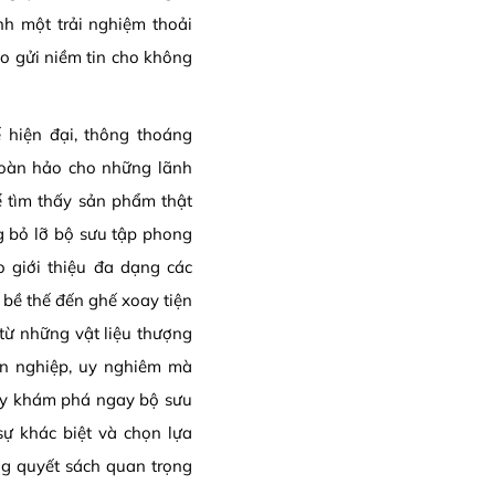
nh một trải nghiệm thoải
o gửi niềm tin cho không
ế hiện đại, thông thoáng
 hoàn hảo cho những lãnh
ể tìm thấy sản phẩm thật
g bỏ lỡ bộ sưu tập phong
o giới thiệu đa dạng các
 bề thế đến ghế xoay tiện
từ những vật liệu thượng
ên nghiệp, uy nghiêm mà
ãy khám phá ngay bộ sưu
sự khác biệt và chọn lựa
ng quyết sách quan trọng