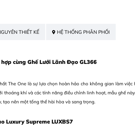
NGUYÊN THIẾT KẾ
HỆ THỐNG PHÂN PHỐI
 hợp cùng Ghế Lưới Lãnh Đạo GL366
hất The One là sự lựa chọn hoàn hảo cho không gian làm việc h
ới thoáng khí và các tính năng điều chỉnh linh hoạt, mẫu ghế nà
 tạo nên một tổng thể hài hòa và sang trọng.
đạo Luxury Supreme LUXBS7