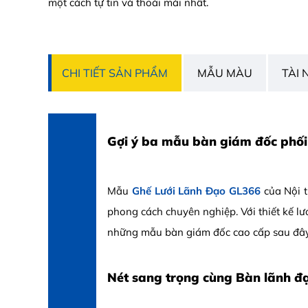
một cách tự tin và thoải mái nhất.
CHI TIẾT SẢN PHẨM
MẪU MÀU
TÀI 
Gợi ý ba mẫu bàn giám đốc phối
Mẫu
Ghế Lưới Lãnh Đạo GL366
của Nội t
phong cách chuyên nghiệp. Với thiết kế lư
những mẫu bàn giám đốc cao cấp sau đây,
Nét sang trọng cùng Bàn lãnh 