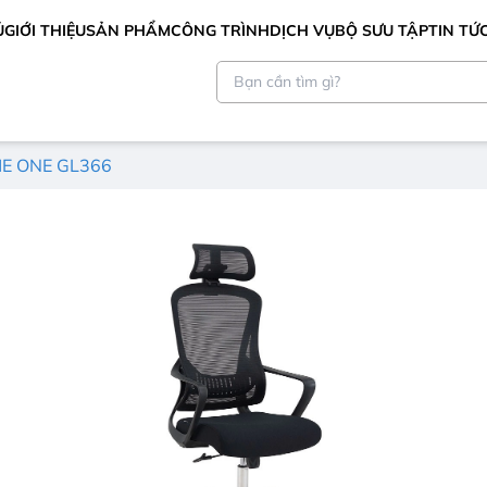
Ủ
GIỚI THIỆU
SẢN PHẨM
CÔNG TRÌNH
DỊCH VỤ
BỘ SƯU TẬP
TIN TỨ
HE ONE GL366