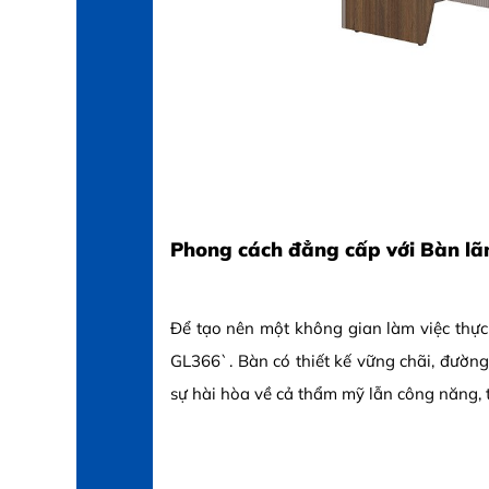
Phong cách đẳng cấp với Bàn l
Để tạo nên một không gian làm việc thự
GL366`. Bàn có thiết kế vững chãi, đườn
sự hài hòa về cả thẩm mỹ lẫn công năng, t