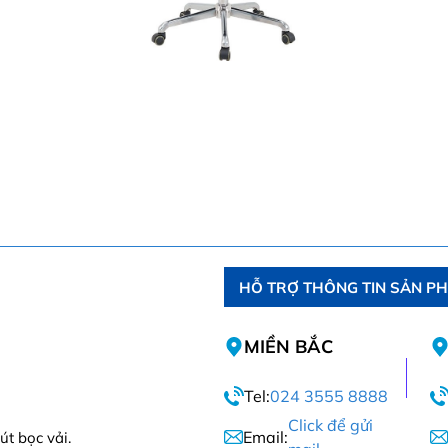
HỖ TRỢ THÔNG TIN SẢN P
MIỀN BẮC
Tel:
024 3555 8888
Click để gửi
Email:
út bọc vải.