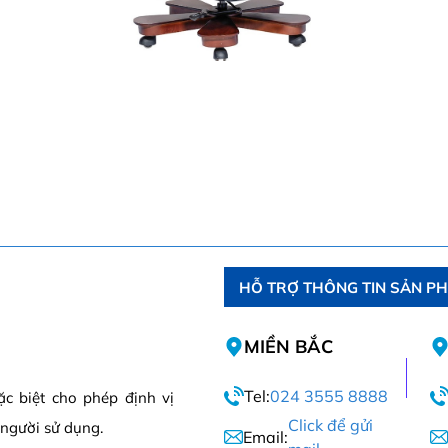
HỖ TRỢ THÔNG TIN SẢN P
MIỀN BẮC
Tel:
024 3555 8888
c biệt cho phép định vị
Click để gửi
 người sử dụng.
Email: