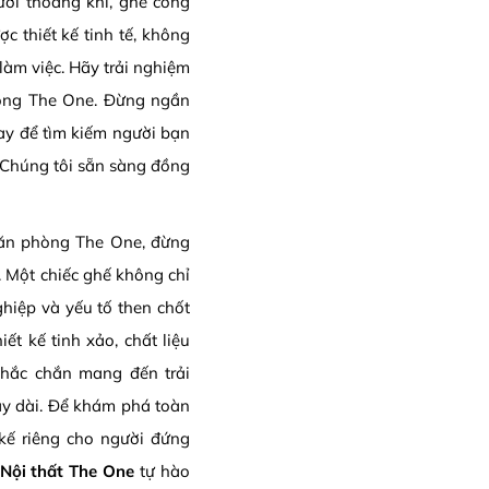
ưới thoáng khí, ghế công
 thiết kế tinh tế, không
làm việc. Hãy trải nghiệm
phòng The One. Đừng ngần
ay để tìm kiếm người bạn
 Chúng tôi sẵn sàng đồng
 văn phòng The One, đừng
 Một chiếc ghế không chỉ
hiệp và yếu tố then chốt
hiết kế tinh xảo, chất liệu
chắc chắn mang đến trải
gày dài. Để khám phá toàn
kế riêng cho người đứng
Nội thất The One
tự hào