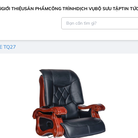
Ủ
GIỚI THIỆU
SẢN PHẨM
CÔNG TRÌNH
DỊCH VỤ
BỘ SƯU TẬP
TIN TỨ
E TQ27