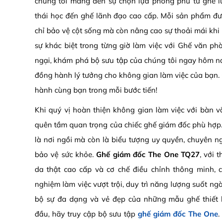
chúng tôi mang đến sự chọn lựa phong phú từ ghế l
thái học đến ghế lãnh đạo cao cấp. Mỗi sản phẩm được
chỉ bảo vệ cột sống mà còn nâng cao sự thoải mái khi 
sự khác biệt trong từng giờ làm việc với Ghế văn 
ngại, khám phá bộ sưu tập của chúng tôi ngay hôm n
đồng hành lý tưởng cho không gian làm việc của bạn.
hành cùng bạn trong mỗi bước tiến!
Khi quý vị hoàn thiện không gian làm việc với bàn
quên tầm quan trọng của chiếc ghế giám đốc phù hợp.
là nơi ngồi mà còn là biểu tượng uy quyền, chuyên ng
bảo vệ sức khỏe.
Ghế giám đốc The One TQ27
, với t
da thật cao cấp và cơ chế điều chỉnh thông minh, 
nghiệm làm việc vượt trội, duy trì năng lượng suốt n
bộ sự đa dạng và vẻ đẹp của những mẫu ghế thiết 
đầu, hãy truy cập bộ sưu tập
ghế giám đốc The One
.