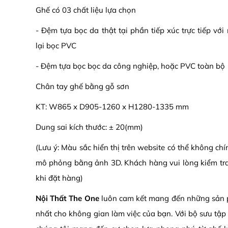
Ghế có 03 chất liệu lựa chọn
- Đệm tựa bọc da thật tại phần tiếp xúc trực tiếp vớ
lại bọc PVC
- Đệm tựa bọc bọc da công nghiệp, hoặc PVC toàn bộ
Chân tay ghế bằng gỗ sơn
KT: W865 x D905-1260 x H1280-1335 mm
Dung sai kích thước: ± 20(mm)
(Lưu ý: Màu sắc hiển thị trên website có thể không ch
mô phỏng bằng ảnh 3D. Khách hàng vui lòng kiểm tr
khi đặt hàng)
Nội Thất The One
luôn cam kết mang đến những sản p
nhất cho không gian làm việc của bạn. Với bộ sưu tậ