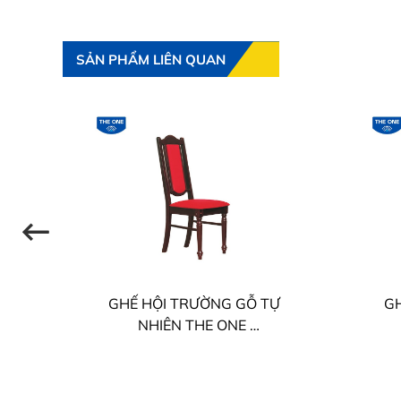
SẢN PHẨM LIÊN QUAN
NE
GHẾ HỘI TRƯỜNG GỖ TỰ
GH
NHIÊN THE ONE
GHT04
TGA