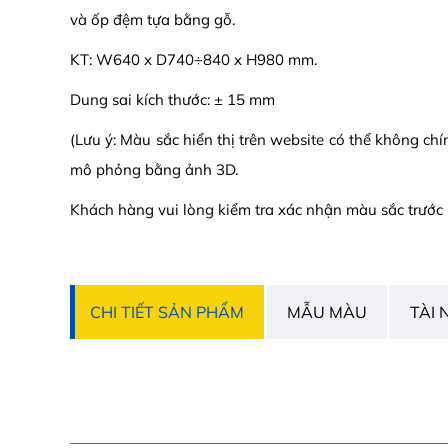
và ốp đệm tựa bằng gỗ.
KT: W640 x D740÷840 x H980 mm.
Dung sai kích thước: ± 15 mm
(Lưu ý: Màu sắc hiển thị trên website có thể không ch
mô phỏng bằng ảnh 3D.
Khách hàng vui lòng kiểm tra xác nhận màu sắc trước 
CHI TIẾT SẢN PHẨM
MẪU MÀU
TÀI 