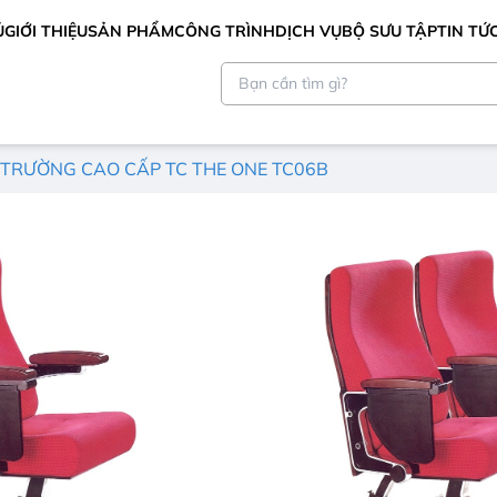
Ủ
GIỚI THIỆU
SẢN PHẨM
CÔNG TRÌNH
DỊCH VỤ
BỘ SƯU TẬP
TIN TỨ
 TRƯỜNG CAO CẤP TC THE ONE TC06B