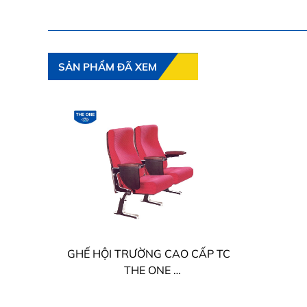
SẢN PHẨM ĐÃ XEM
GHẾ HỘI TRƯỜNG CAO CẤP TC
THE ONE
TC06B