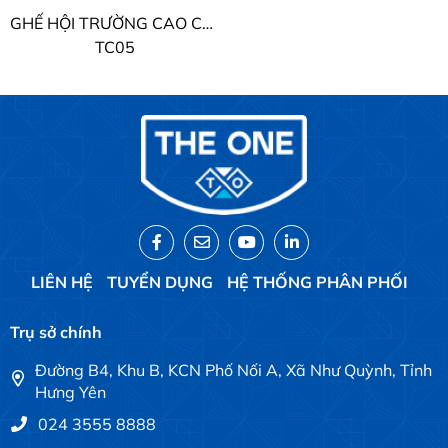
GHẾ HỘI TRƯỜNG CAO CẤP TC THE ONE
TC05
LIÊN HỆ
TUYỂN DỤNG
HỆ THỐNG PHÂN PHỐI
Trụ sở chính
Đường B4, Khu B, KCN Phố Nối A, Xã Như Quỳnh, Tỉnh
Hưng Yên
024 3555 8888