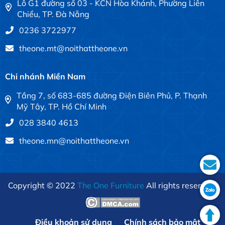
Lô G1 đường số 03 - KCN Hòa Khánh, Phường Liên
Chiểu, TP. Đà Nẵng
0236 3722977
theone.mt@noithattheone.vn
Chi nhánh Miền Nam
Tầng 7, số 683-685 đường Điện Biên Phủ, P. Thạnh
Mỹ Tây, TP. Hồ Chí Minh
028 3840 4613
theone.mn@noithattheone.vn
Copyright © 2022
The One Furniture
All rights reserved.
Điều khoản sử dụng
Chính sách bảo mật