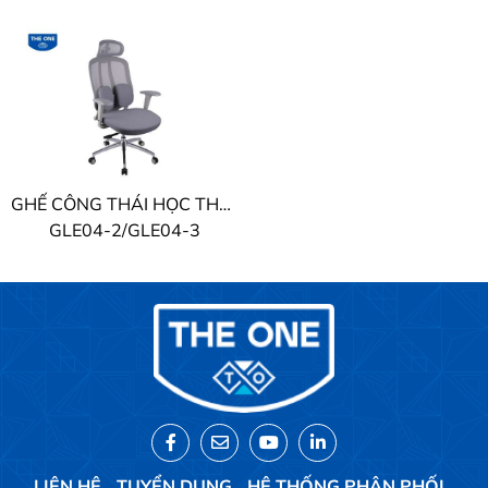
GHẾ CÔNG THÁI HỌC THE ONE
GLE04-2/GLE04-3
LIÊN HỆ
TUYỂN DỤNG
HỆ THỐNG PHÂN PHỐI