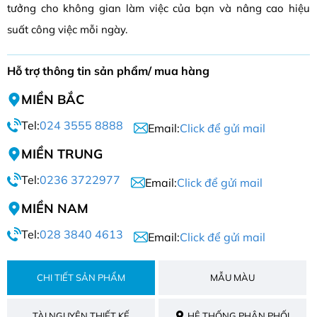
tưởng cho không gian làm việc của bạn và nâng cao hiệu
suất công việc mỗi ngày.
Hỗ trợ thông tin sản phẩm/ mua hàng
MIỀN BẮC
Tel:
024 3555 8888
Email:
Click để gửi mail
MIỀN TRUNG
Tel:
0236 3722977
Email:
Click để gửi mail
MIỀN NAM
Tel:
028 3840 4613
Email:
Click để gửi mail
CHI TIẾT SẢN PHẨM
MẪU MÀU
TÀI NGUYÊN THIẾT KẾ
HỆ THỐNG PHÂN PHỐI