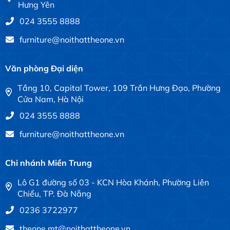
Hưng Yên
024 3555 8888
furniture@noithattheone.vn
Văn phòng Đại diện
Tầng 10, Capital Tower, 109 Trần Hưng Đạo, Phường
Cửa Nam, Hà Nội
024 3555 8888
furniture@noithattheone.vn
Chi nhánh Miền Trung
Lô G1 đường số 03 - KCN Hòa Khánh, Phường Liên
Chiểu, TP. Đà Nẵng
0236 3722977
theone.mt@noithattheone.vn