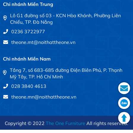
Chi nhánh Miền Trung
Lô G1 đường số 03 - KCN Hòa Khánh, Phường Liên
Chiểu, TP. Đà Nẵng
0236 3722977
theone.mt@noithattheone.vn
Chi nhánh Miền Nam
Tầng 7, số 683-685 đường Điện Biên Phủ, P. Thạnh
Mỹ Tây, TP. Hồ Chí Minh
028 3840 4613
theone.mn@noithattheone.vn
Copyright © 2022
The One Furniture
All rights reserved.