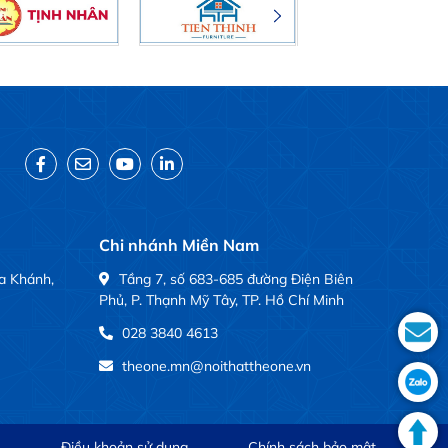
Chi nhánh Miền Nam
a Khánh,
Tầng 7, số 683-685 đường Điện Biên
Phủ, P. Thạnh Mỹ Tây, TP. Hồ Chí Minh
028 3840 4613
theone.mn@noithattheone.vn
Điều khoản sử dụng
Chính sách bảo mật