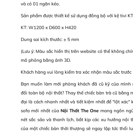
và có 01 ngăn kéo.
Sản phẩm được thiết kế sử dụng đồng bộ với kệ tivi K
KT: W1200 x D600 x H420
Dung sai kích thước: ± 5 mm
(Lưu ý: Màu sắc hiển thị trên website có thể không ch
mô phỏng bằng ảnh 3D.
Khách hàng vui lòng kiểm tra xác nhận màu sắc trước 
Bạn muốn làm mới phòng khách đã cũ kỹ của mình
đổi toàn bộ nội thất? Thay thế chiếc bàn trà cũ bằng 
đại là cách nhanh nhất và tiết kiệm nhất để "lột xác
sofa mới nhất của
Nội Thất The One
mang ngôn ngữ t
nét sắc sảo và thanh lịch, bắt kịp các xu hướng nội t
của một chiếc bàn thời thượng sẽ ngay lập tức thổi lu