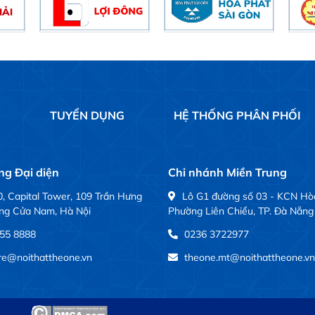
Ệ
TUYỂN DỤNG
HỆ THỐNG PHÂN PHỐI
g Đại diện
Chi nhánh Miền Trung
, Capital Tower, 109 Trần Hưng
Lô G1 đường số 03 - KCN Hò
ng Cửa Nam, Hà Nội
Phường Liên Chiểu, TP. Đà Nẵng
55 8888
0236 3722977
ure@noithattheone.vn
theone.mt@noithattheone.vn