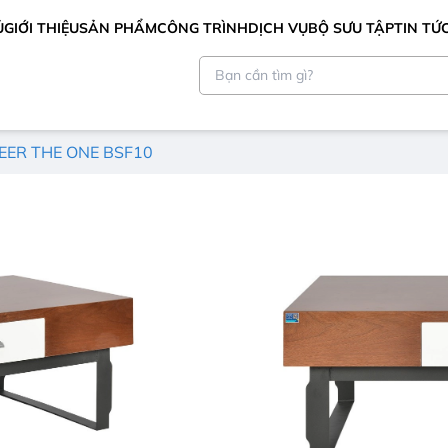
Ủ
GIỚI THIỆU
SẢN PHẨM
CÔNG TRÌNH
DỊCH VỤ
BỘ SƯU TẬP
TIN TỨ
EER THE ONE BSF10