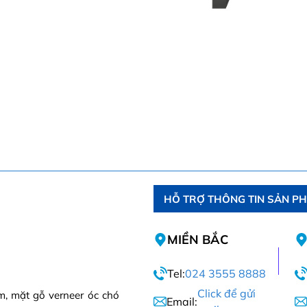
HỖ TRỢ THÔNG TIN SẢN P
MIỀN BẮC
Tel:
024 3555 8888
Click để gửi
m, mặt gỗ verneer óc chó
Email: