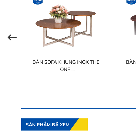
HE
BÀN SOFA KHUNG INOX THE
BÀN
ONE
BSF407-60/BSF407-80
SẢN PHẨM ĐÃ XEM