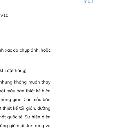
mail
TV10.
ính xác do chụp ảnh, hoặc
khi đặt hàng)
 nhưng không muốn thay
một mẫu bàn thiết kế hiện
" không gian. Các mẫu bàn
hiết kế tối giản, đường
hất quốc tế. Sự hiện diện
ồng gió mới, trẻ trung và