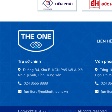
LIÊN H
Trụ sở chính
Văn phòn
Đường B4, Khu B, KCN Phố Nối A, Xã
Tầng 10
Như Quỳnh, Tỉnh Hưng Yên
Đạo, Phườ
024 3555 8888
024 35
furniture@noithattheone.vn
furnit
Copyright © 2022
The One Furniture
All rights reserved.