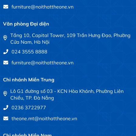
furniture@noithattheone.vn
Văn phòng Đại diện
Tầng 10, Capital Tower, 109 Trần Hưng Đạo, Phường
Cửa Nam, Hà Nội
024 3555 8888
furniture@noithattheone.vn
Chi nhánh Miền Trung
Lô G1 đường số 03 - KCN Hòa Khánh, Phường Liên
Chiểu, TP. Đà Nẵng
0236 3722977
theone.mt@noithattheone.vn
Chi nhánh Miền Nam